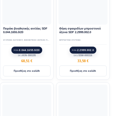
Πειράκι βοηθητικής αντλίας SDF
Θήκη σφαιριδίων μπροστινού
0.044.1655.0/20
άξονα SDF 2.2999.002.0
ΣΥΣΤΗΜΑ ΚΑΥΣΙΜΟΥ
,
ΒΟΗΘΗΤΙΚΕΣ ΑΝΤΛΙΕΣ ΠΕΤΡΕΛΑΙΟΥ
ΜΠΡΟΣΤΙΝΟ ΣΥΣΤΗΜΑ
0.044.1655.0/20
2.2999.002.0
ΚΩΔ.
ΚΩΔ.
KIN-000195
SSM-000316
SKU
SKU
68,51
€
33,58
€
Προσθήκη στο καλάθι
Προσθήκη στο καλάθι