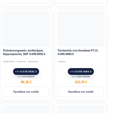
Πολυλειτουργικός αισθητήρας
Πολλαπλή στα δισκάκια P.T.O.
θερμοκρασίας SDF 0.039.6930.3
0.009.3684.0
ΑΙΣΘΗΤΗΡΕΣ - ΠΛΗΚΤΡΑ - ΔΙΑΚΟΠΤΕΣ
ΣΑΣΜΑΝ
0.039.6930.3
0.009.3684.0
ΚΩΔ.
ΚΩΔ.
AIS-000030
SSM-000098
SKU
SKU
88,36
€
152,45
€
Προσθήκη στο καλάθι
Προσθήκη στο καλάθι