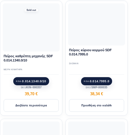
Sold out
Πείρος κύριου κορμού SDF
0.014.7995.0
Πείρος καθρέπτη μηχανής SDF
0.014.1340.0/10
ΣΑΣΜΑΝ
ΜΕΡΗ ΚΙΝΗΤΗΡΑ
0.014.1340.0/10
0.014.7995.0
ΚΩΔ.
ΚΩΔ.
KIN-000357
SMP-000035
SKU
SKU
39,70
€
38,34
€
Διαβάστε περισσότερα
Προσθήκη στο καλάθι