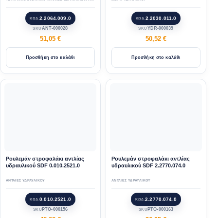
2.2064.009.0
2.2030.011.0
ΚΩΔ.
ΚΩΔ.
ΑΝΤ-000028
YDR-000039
SKU
SKU
51,05
€
50,52
€
Προσθήκη στο καλάθι
Προσθήκη στο καλάθι
Ρουλεμάν στροφαλάκι αντλίας
Ρουλεμάν στροφαλάκι αντλίας
υδραυλικού SDF 0.010.2521.0
υδραυλικού SDF 2.2770.074.0
ΑΝΤΛΙΕΣ ΥΔΡΑΥΛΙΚΟΥ
ΑΝΤΛΙΕΣ ΥΔΡΑΥΛΙΚΟΥ
0.010.2521.0
2.2770.074.0
ΚΩΔ.
ΚΩΔ.
PTO-000156
PTO-000163
SKU
SKU