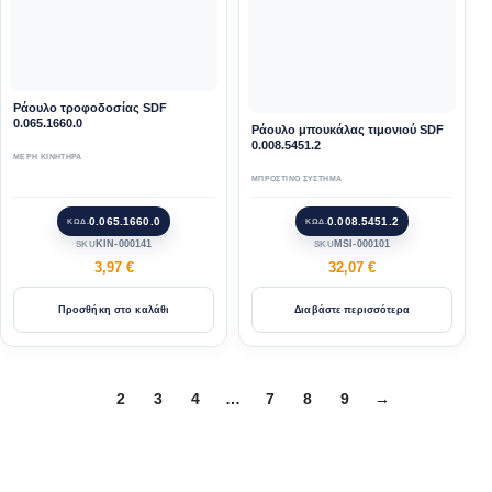
Ράουλο τροφοδοσίας SDF
0.065.1660.0
Ράουλο μπουκάλας τιμονιού SDF
0.008.5451.2
ΜΕΡΗ ΚΙΝΗΤΗΡΑ
ΜΠΡΟΣΤΙΝΟ ΣΥΣΤΗΜΑ
0.065.1660.0
0.008.5451.2
ΚΩΔ.
ΚΩΔ.
KIN-000141
MSI-000101
SKU
SKU
3,97
€
32,07
€
Προσθήκη στο καλάθι
Διαβάστε περισσότερα
1
2
3
4
…
7
8
9
→