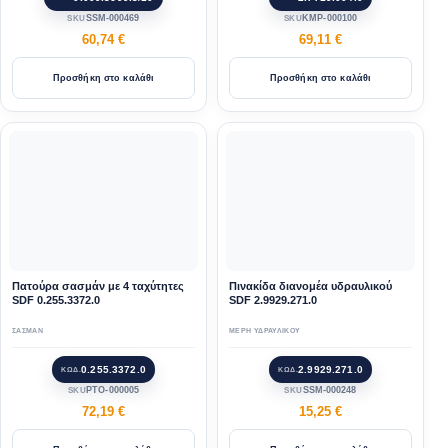
SSM-000469
KMP-000100
SKU
SKU
60,74
€
69,11
€
Προσθήκη στο καλάθι
Προσθήκη στο καλάθι
Πατούρα σασμάν με 4 ταχύτητες
Πινακίδα διανομέα υδραυλικού
SDF 0.255.3372.0
SDF 2.9929.271.0
ΣΑΣΜΑΝ
ΜΕΡΗ ΥΔΡΑΥΛΙΚΟΥ
0.255.3372.0
2.9929.271.0
ΚΩΔ.
ΚΩΔ.
PTO-000005
SSM-000248
SKU
SKU
72,19
€
15,25
€