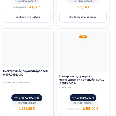
EGK-000017
EGK-000011
SKU
SKU
643,72
€
302,14
€
1.149,99
€
Προσθήκη στο καλάθι
Διαβάστε περισσότερα
-26%
Ηλεκτρονικός ρεγουλατόρος SDF
0.007.0992.4/80
Ηλεκτρονικός εγκέφαλος
χαρτογράφησης μηχανής SDF
ΣΥΣΤΗΜΑ ΚΑΥΣΙΜΟΥ
,
ΜΠΕΚ
2.8519.040.0
ΕΓΚΕΦΑΛΟΙ
0.007.0992.4/80
2.8519.040.0
ΚΩΔ.
ΚΩΔ.
KIN-000222
EGK-000010
SKU
SKU
1.874,88
€
1.486,00
€
2.002,15
€