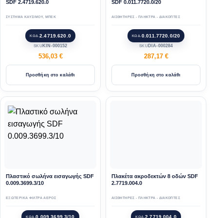
SDF 2.4719.620.0
SDF 0.011.7720.0/20
ΣΥΣΤΗΜΑ ΚΑΥΣΙΜΟΥ
,
ΜΠΕΚ
ΑΙΣΘΗΤΗΡΕΣ - ΠΛΗΚΤΡΑ - ΔΙΑΚΟΠΤΕΣ
2.4719.620.0
0.011.7720.0/20
ΚΩΔ.
ΚΩΔ.
KIN-000152
DIA-000284
SKU
SKU
536,03
€
287,17
€
Προσθήκη στο καλάθι
Προσθήκη στο καλάθι
Πλαστικό σωλήνα εισαγωγής SDF
Πλακέτα ακροδεκτών 8 οδών SDF
0.009.3699.3/10
2.7719.004.0
ΕΞΩΤΕΡΙΚΑ ΦΙΛΤΡΑ ΑΕΡΟΣ
ΑΙΣΘΗΤΗΡΕΣ - ΠΛΗΚΤΡΑ - ΔΙΑΚΟΠΤΕΣ
0.009.3699.3/10
2.7719.004.0
ΚΩΔ.
ΚΩΔ.