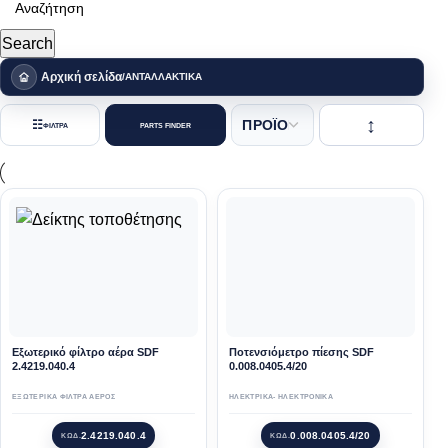
Search
Αρχική σελίδα
ΑΝΤΑΛΛΑΚΤΙΚΑ
☷
ΦΙΛΤΡΑ
PARTS FINDER
Eξωτερικό φίλτρο αέρα SDF
Ποτενσιόμετρο πίεσης SDF
2.4219.040.4
0.008.0405.4/20
ΕΞΩΤΕΡΙΚΑ ΦΙΛΤΡΑ ΑΕΡΟΣ
ΗΛΕΚΤΡΙΚΑ- ΗΛΕΚΤΡΟΝΙΚΑ
2.4219.040.4
0.008.0405.4/20
ΚΩΔ.
ΚΩΔ.