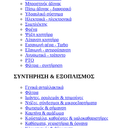
Μπροστινός άξονας
Πίσω άξονας - διαφορικό
Υδραυλικό σύστημα
Ηλεκτρικά - ηλεκτρονικά
Συμπλέκτης
Φρένα
Ψύξη κινητήρα
Λίπανση κινητήρα
Εισαγωγή αέρα - Turbo
Εξαγωγή - αντιρρύπανση
Ανυψωτικό - τρίποντο
PTO
Φίλτρα - συντήρηση
ΣΥΝΤΗΡΗΣΗ & ΕΞΟΠΛΙΣΜΟΣ
Γενικά ανταλλακτικά
Φίλτρα
Ιμάντες, ρουλεμάν & τσιμούχες
Ντίζες, σύνδεσμοι & μικροεξαρτήματα
Φωτισμός & σήμανση
Καμπίνα & αμάξωμα
Κρύσταλλα, καθρέφτες & υαλοκαθαριστήρες
Καθίσματα, χειριστήρια & όργανα