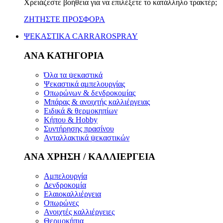
Χρειάζεστε βοήθεια για να επιλέξετε το κατάλληλο τρακτέρ;
ΖΗΤΗΣΤΕ ΠΡΟΣΦΟΡΑ
ΨΕΚΑΣΤΙΚΑ CARRAROSPRAY
ΑΝΑ ΚΑΤΗΓΟΡΙΑ
Όλα τα ψεκαστικά
Ψεκαστικά αμπελουργίας
Οπωρώνων & δενδροκομίας
Μπάρας & ανοιχτής καλλιέργειας
Ειδικά & θερμοκηπίων
Κήπου & Hobby
Συντήρησης πρασίνου
Ανταλλακτικά ψεκαστικών
ΑΝΑ ΧΡΗΣΗ / ΚΑΛΛΙΕΡΓΕΙΑ
Αμπελουργία
Δενδροκομία
Ελαιοκαλλιέργεια
Οπωρώνες
Ανοιχτές καλλιέργειες
Θερμοκήπια