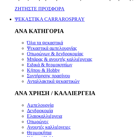
ΖΗΤΗΣΤΕ ΠΡΟΣΦΟΡΑ
ΨΕΚΑΣΤΙΚΑ CARRAROSPRAY
ΑΝΑ ΚΑΤΗΓΟΡΙΑ
Όλα τα ψεκαστικά
Ψεκαστικά αμπελουργίας
Οπωρώνων & δενδροκομίας
Μπάρας & ανοιχτής καλλιέργειας
Ειδικά & θερμοκηπίων
Κήπου & Hobby
Συντήρησης πρασίνου
Ανταλλακτικά ψεκαστικών
ΑΝΑ ΧΡΗΣΗ / ΚΑΛΛΙΕΡΓΕΙΑ
Αμπελουργία
Δενδροκομία
Ελαιοκαλλιέργεια
Οπωρώνες
Ανοιχτές καλλιέργειες
Θερμοκήπια