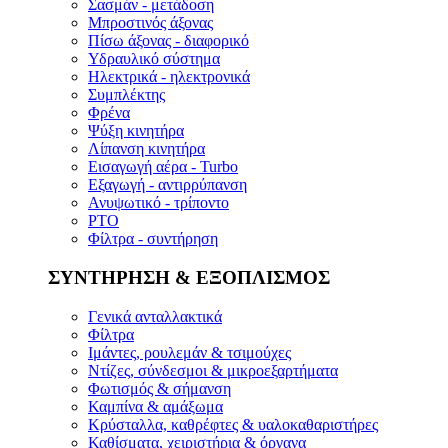
Σασμάν - μετάδοση
Μπροστινός άξονας
Πίσω άξονας - διαφορικό
Υδραυλικό σύστημα
Ηλεκτρικά - ηλεκτρονικά
Συμπλέκτης
Φρένα
Ψύξη κινητήρα
Λίπανση κινητήρα
Εισαγωγή αέρα - Turbo
Εξαγωγή - αντιρρύπανση
Ανυψωτικό - τρίποντο
PTO
Φίλτρα - συντήρηση
ΣΥΝΤΗΡΗΣΗ & ΕΞΟΠΛΙΣΜΟΣ
Γενικά ανταλλακτικά
Φίλτρα
Ιμάντες, ρουλεμάν & τσιμούχες
Ντίζες, σύνδεσμοι & μικροεξαρτήματα
Φωτισμός & σήμανση
Καμπίνα & αμάξωμα
Κρύσταλλα, καθρέφτες & υαλοκαθαριστήρες
Καθίσματα, χειριστήρια & όργανα