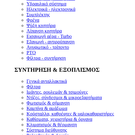
Υδραυλικό σύστημα
Ηλεκτρικά - ηλεκτρονικά
Συμπλέκτης
Φρένα
Ψύξη κινητήρα
Λίπανση κινητήρα
Εισαγωγή αέρα - Turbo
Εξαγωγή - αντιρρύπανση
Ανυψωτικό - τρίποντο
PTO
Φίλτρα - συντήρηση
ΣΥΝΤΗΡΗΣΗ & ΕΞΟΠΛΙΣΜΟΣ
Γενικά ανταλλακτικά
Φίλτρα
Ιμάντες, ρουλεμάν & τσιμούχες
Ντίζες, σύνδεσμοι & μικροεξαρτήματα
Φωτισμός & σήμανση
Καμπίνα & αμάξωμα
Κρύσταλλα, καθρέφτες & υαλοκαθαριστήρες
Καθίσματα, χειριστήρια & όργανα
Κλιματισμός & θέρμανση
Σύστημα διεύθυνσης