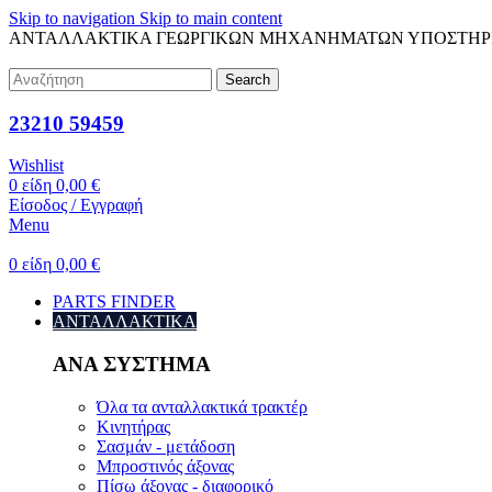
Skip to navigation
Skip to main content
ΑΝΤΑΛΛΑΚΤΙΚΑ ΓΕΩΡΓΙΚΩΝ ΜΗΧΑΝΗΜΑΤΩΝ
ΥΠΟΣΤΗΡ
Search
23210 59459
Wishlist
0
είδη
0,00
€
Είσοδος / Εγγραφή
Menu
0
είδη
0,00
€
PARTS FINDER
ΑΝΤΑΛΛΑΚΤΙΚΑ
ΑΝΑ ΣΥΣΤΗΜΑ
Όλα τα ανταλλακτικά τρακτέρ
Κινητήρας
Σασμάν - μετάδοση
Μπροστινός άξονας
Πίσω άξονας - διαφορικό