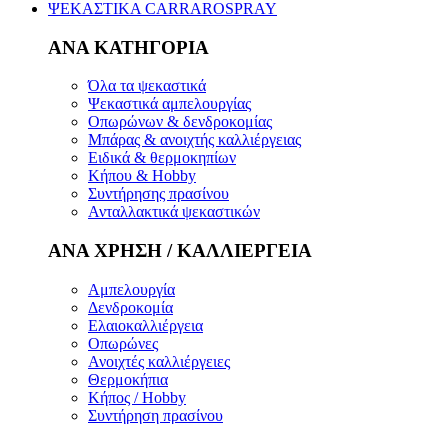
ΨΕΚΑΣΤΙΚΑ CARRAROSPRAY
ΑΝΑ ΚΑΤΗΓΟΡΙΑ
Όλα τα ψεκαστικά
Ψεκαστικά αμπελουργίας
Οπωρώνων & δενδροκομίας
Μπάρας & ανοιχτής καλλιέργειας
Ειδικά & θερμοκηπίων
Κήπου & Hobby
Συντήρησης πρασίνου
Ανταλλακτικά ψεκαστικών
ΑΝΑ ΧΡΗΣΗ / ΚΑΛΛΙΕΡΓΕΙΑ
Αμπελουργία
Δενδροκομία
Ελαιοκαλλιέργεια
Οπωρώνες
Ανοιχτές καλλιέργειες
Θερμοκήπια
Κήπος / Hobby
Συντήρηση πρασίνου