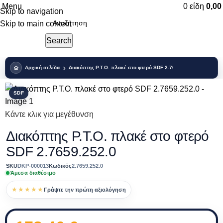
Menu
0
είδη
0,0
Skip to navigation
Skip to main content
Search
Αρχική σελίδα
Διακόπτης P.T.O. πλακέ στο φτερό SDF 2.7659.252.0
SDF
Κάντε κλικ για μεγέθυνση
Διακόπτης P.T.O. πλακέ στο φτερό
SDF 2.7659.252.0
SKU
DKP-000013
Κωδικός
2.7659.252.0
Άμεσα διαθέσιμο
★★★★★
Γράψτε την πρώτη αξιολόγηση