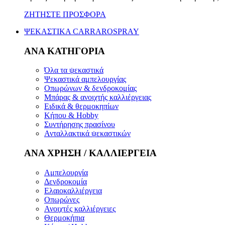
ΖΗΤΗΣΤΕ ΠΡΟΣΦΟΡΑ
ΨΕΚΑΣΤΙΚΑ CARRAROSPRAY
ΑΝΑ ΚΑΤΗΓΟΡΙΑ
Όλα τα ψεκαστικά
Ψεκαστικά αμπελουργίας
Οπωρώνων & δενδροκομίας
Μπάρας & ανοιχτής καλλιέργειας
Ειδικά & θερμοκηπίων
Κήπου & Hobby
Συντήρησης πρασίνου
Ανταλλακτικά ψεκαστικών
ΑΝΑ ΧΡΗΣΗ / ΚΑΛΛΙΕΡΓΕΙΑ
Αμπελουργία
Δενδροκομία
Ελαιοκαλλιέργεια
Οπωρώνες
Ανοιχτές καλλιέργειες
Θερμοκήπια