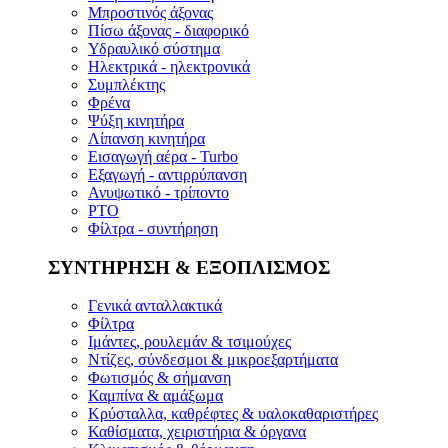
Μπροστινός άξονας
Πίσω άξονας - διαφορικό
Υδραυλικό σύστημα
Ηλεκτρικά - ηλεκτρονικά
Συμπλέκτης
Φρένα
Ψύξη κινητήρα
Λίπανση κινητήρα
Εισαγωγή αέρα - Turbo
Εξαγωγή - αντιρρύπανση
Ανυψωτικό - τρίποντο
PTO
Φίλτρα - συντήρηση
ΣΥΝΤΗΡΗΣΗ & ΕΞΟΠΛΙΣΜΟΣ
Γενικά ανταλλακτικά
Φίλτρα
Ιμάντες, ρουλεμάν & τσιμούχες
Ντίζες, σύνδεσμοι & μικροεξαρτήματα
Φωτισμός & σήμανση
Καμπίνα & αμάξωμα
Κρύσταλλα, καθρέφτες & υαλοκαθαριστήρες
Καθίσματα, χειριστήρια & όργανα