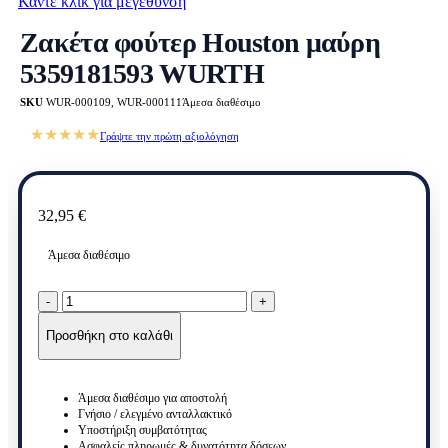
Κάντε κλικ για μεγέθυνση
Ζακέτα φούτερ Houston μαύρη
5359181593 WURTH
SKU
WUR-000109, WUR-000111
Άμεσα διαθέσιμο
★★★★★
Γράψτε την πρώτη αξιολόγηση
32,95
€
Άμεσα διαθέσιμο
Ζακέτα
φούτερ
Houston
Προσθήκη στο καλάθι
μαύρη
5359181593
WURTH
Άμεσα διαθέσιμο για αποστολή
ποσότητα
Γνήσιο / ελεγμένο ανταλλακτικό
Υποστήριξη συμβατότητας
Ασφαλείς πληρωμές & δυνατότητα δόσεων