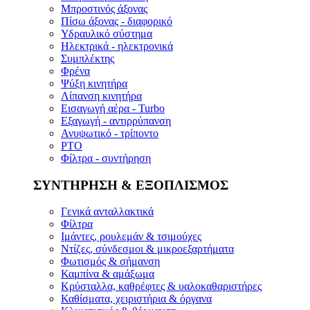
Μπροστινός άξονας
Πίσω άξονας - διαφορικό
Υδραυλικό σύστημα
Ηλεκτρικά - ηλεκτρονικά
Συμπλέκτης
Φρένα
Ψύξη κινητήρα
Λίπανση κινητήρα
Εισαγωγή αέρα - Turbo
Εξαγωγή - αντιρρύπανση
Ανυψωτικό - τρίποντο
PTO
Φίλτρα - συντήρηση
ΣΥΝΤΗΡΗΣΗ & ΕΞΟΠΛΙΣΜΟΣ
Γενικά ανταλλακτικά
Φίλτρα
Ιμάντες, ρουλεμάν & τσιμούχες
Ντίζες, σύνδεσμοι & μικροεξαρτήματα
Φωτισμός & σήμανση
Καμπίνα & αμάξωμα
Κρύσταλλα, καθρέφτες & υαλοκαθαριστήρες
Καθίσματα, χειριστήρια & όργανα