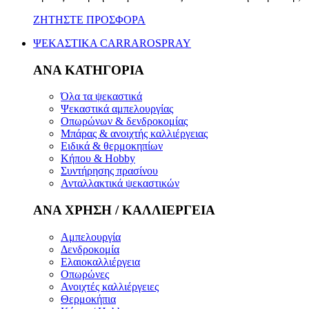
ΖΗΤΗΣΤΕ ΠΡΟΣΦΟΡΑ
ΨΕΚΑΣΤΙΚΑ CARRAROSPRAY
ΑΝΑ ΚΑΤΗΓΟΡΙΑ
Όλα τα ψεκαστικά
Ψεκαστικά αμπελουργίας
Οπωρώνων & δενδροκομίας
Μπάρας & ανοιχτής καλλιέργειας
Ειδικά & θερμοκηπίων
Κήπου & Hobby
Συντήρησης πρασίνου
Ανταλλακτικά ψεκαστικών
ΑΝΑ ΧΡΗΣΗ / ΚΑΛΛΙΕΡΓΕΙΑ
Αμπελουργία
Δενδροκομία
Ελαιοκαλλιέργεια
Οπωρώνες
Ανοιχτές καλλιέργειες
Θερμοκήπια