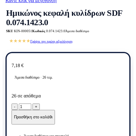
Κάντε κλικ για μεγέθυνση
Ημικώνος κεφαλή κυλίδρων SDF
0.074.1423.0
SKU
KIN-000051
Κωδικός
0.074.1423.0
Άμεσα διαθέσιμο
★★★★★
Γράψτε την πρώτη αξιολόγηση
7,18
€
Άμεσα διαθέσιμο · 26 τεμ.
26 σε απόθεμα
Ημικώνος
κεφαλή
κυλίδρων
Προσθήκη στο καλάθι
SDF
0.074.1423.0
ποσότητα
Άμεσα διαθέσιμο για αποστολή