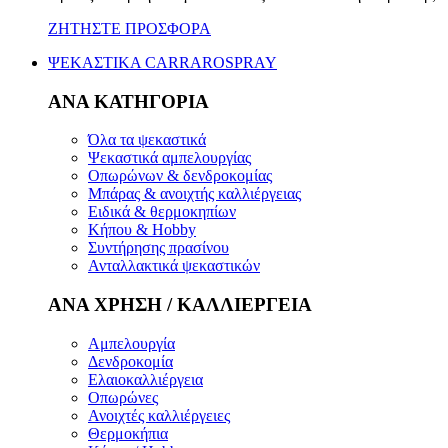
ΖΗΤΗΣΤΕ ΠΡΟΣΦΟΡΑ
ΨΕΚΑΣΤΙΚΑ CARRAROSPRAY
ΑΝΑ ΚΑΤΗΓΟΡΙΑ
Όλα τα ψεκαστικά
Ψεκαστικά αμπελουργίας
Οπωρώνων & δενδροκομίας
Μπάρας & ανοιχτής καλλιέργειας
Ειδικά & θερμοκηπίων
Κήπου & Hobby
Συντήρησης πρασίνου
Ανταλλακτικά ψεκαστικών
ΑΝΑ ΧΡΗΣΗ / ΚΑΛΛΙΕΡΓΕΙΑ
Αμπελουργία
Δενδροκομία
Ελαιοκαλλιέργεια
Οπωρώνες
Ανοιχτές καλλιέργειες
Θερμοκήπια