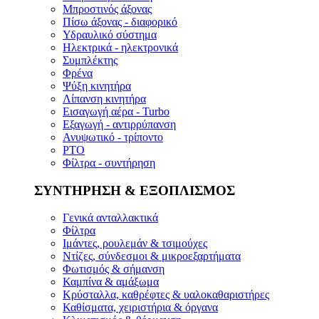
Μπροστινός άξονας
Πίσω άξονας - διαφορικό
Υδραυλικό σύστημα
Ηλεκτρικά - ηλεκτρονικά
Συμπλέκτης
Φρένα
Ψύξη κινητήρα
Λίπανση κινητήρα
Εισαγωγή αέρα - Turbo
Εξαγωγή - αντιρρύπανση
Ανυψωτικό - τρίποντο
PTO
Φίλτρα - συντήρηση
ΣΥΝΤΗΡΗΣΗ & ΕΞΟΠΛΙΣΜΟΣ
Γενικά ανταλλακτικά
Φίλτρα
Ιμάντες, ρουλεμάν & τσιμούχες
Ντίζες, σύνδεσμοι & μικροεξαρτήματα
Φωτισμός & σήμανση
Καμπίνα & αμάξωμα
Κρύσταλλα, καθρέφτες & υαλοκαθαριστήρες
Καθίσματα, χειριστήρια & όργανα