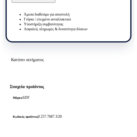
0.257.7687.3/20
ποσότητα
Άμεσα διαθέσιμο για αποστολή
Γνήσιο / ελεγμένο ανταλλακτικό
Υποστήριξη συμβατότητας
Ασφαλείς πληρωμές & δυνατότητα δόσεων
Κατόπιν αιτήματος
Στοιχεία προϊόντος
SDF
Μάρκα
0.257.7687.3/20
Κωδικός προϊόντος