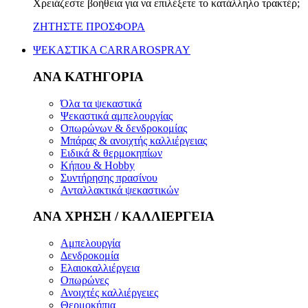
Χρειάζεστε βοήθεια για να επιλέξετε το κατάλληλο τρακτέρ;
ΖΗΤΗΣΤΕ ΠΡΟΣΦΟΡΑ
ΨΕΚΑΣΤΙΚΑ CARRAROSPRAY
ΑΝΑ ΚΑΤΗΓΟΡΙΑ
Όλα τα ψεκαστικά
Ψεκαστικά αμπελουργίας
Οπωρώνων & δενδροκομίας
Μπάρας & ανοιχτής καλλιέργειας
Ειδικά & θερμοκηπίων
Κήπου & Hobby
Συντήρησης πρασίνου
Ανταλλακτικά ψεκαστικών
ΑΝΑ ΧΡΗΣΗ / ΚΑΛΛΙΕΡΓΕΙΑ
Αμπελουργία
Δενδροκομία
Ελαιοκαλλιέργεια
Οπωρώνες
Ανοιχτές καλλιέργειες
Θερμοκήπια