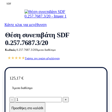
SDF
Κάντε κλικ για μεγέθυνση
Θέση συνεπιβάτη SDF
0.257.7687.3/20
Κωδικός
0.257.7687.3/20
Άμεσα διαθέσιμο
★★★★★
Γράψτε την πρώτη αξιολόγηση
125,17
€
Άμεσα διαθέσιμο
Θέση
συνεπιβάτη
SDF
Προσθήκη στο καλάθι