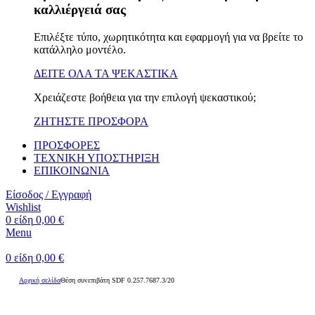
καλλιέργειά σας
Επιλέξτε τύπο, χωρητικότητα και εφαρμογή για να βρείτε το
κατάλληλο μοντέλο.
ΔΕΙΤΕ ΟΛΑ ΤΑ ΨΕΚΑΣΤΙΚΑ
Χρειάζεστε βοήθεια για την επιλογή ψεκαστικού;
ΖΗΤΗΣΤΕ ΠΡΟΣΦΟΡΑ
ΠΡΟΣΦΟΡΕΣ
ΤΕΧΝΙΚΗ ΥΠΟΣΤΗΡΙΞΗ
ΕΠΙΚΟΙΝΩΝΙΑ
Είσοδος / Εγγραφή
Wishlist
0
είδη
0,00
€
Menu
0
είδη
0,00
€
Αρχική σελίδα
Θέση συνεπιβάτη SDF 0.257.7687.3/20