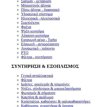
Σασμάν - μετάδοση
Μπροστινός άξονας
Πίσω άξονας - διαφορικό
Υδραυλικό σύστημα
Ηλεκτρικά - ηλεκτρονικά
Συμπλέκτης
Φρένα
Ψύξη κινητήρα
Λίπανση κινητήρα
Εισαγωγή αέρα - Turbo
Εξαγωγή - αντιρρύπανση
Ανυψωτικό - τρίποντο
PTO
Φίλτρα - συντήρηση
ΣΥΝΤΗΡΗΣΗ & ΕΞΟΠΛΙΣΜΟΣ
Γενικά ανταλλακτικά
Φίλτρα
Ιμάντες, ρουλεμάν & τσιμούχες
Ντίζες, σύνδεσμοι & μικροεξαρτήματα
Φωτισμός & σήμανση
Καμπίνα & αμάξωμα
Κρύσταλλα, καθρέφτες & υαλοκαθαριστήρες
Καθίσματα, χειριστήρια & όργανα