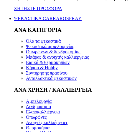
ΖΗΤΗΣΤΕ ΠΡΟΣΦΟΡΑ
ΨΕΚΑΣΤΙΚΑ CARRAROSPRAY
ΑΝΑ ΚΑΤΗΓΟΡΙΑ
Όλα τα ψεκαστικά
Ψεκαστικά αμπελουργίας
Οπωρώνων & δενδροκομίας
Μπάρας & ανοιχτής καλλιέργειας
Ειδικά & θερμοκηπίων
Κήπου & Hobby
Συντήρησης πρασίνου
Ανταλλακτικά ψεκαστικών
ΑΝΑ ΧΡΗΣΗ / ΚΑΛΛΙΕΡΓΕΙΑ
Αμπελουργία
Δενδροκομία
Ελαιοκαλλιέργεια
Οπωρώνες
Ανοιχτές καλλιέργειες
Θερμοκήπια