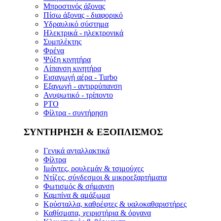
Μπροστινός άξονας
Πίσω άξονας - διαφορικό
Υδραυλικό σύστημα
Ηλεκτρικά - ηλεκτρονικά
Συμπλέκτης
Φρένα
Ψύξη κινητήρα
Λίπανση κινητήρα
Εισαγωγή αέρα - Turbo
Εξαγωγή - αντιρρύπανση
Ανυψωτικό - τρίποντο
PTO
Φίλτρα - συντήρηση
ΣΥΝΤΗΡΗΣΗ & ΕΞΟΠΛΙΣΜΟΣ
Γενικά ανταλλακτικά
Φίλτρα
Ιμάντες, ρουλεμάν & τσιμούχες
Ντίζες, σύνδεσμοι & μικροεξαρτήματα
Φωτισμός & σήμανση
Καμπίνα & αμάξωμα
Κρύσταλλα, καθρέφτες & υαλοκαθαριστήρες
Καθίσματα, χειριστήρια & όργανα