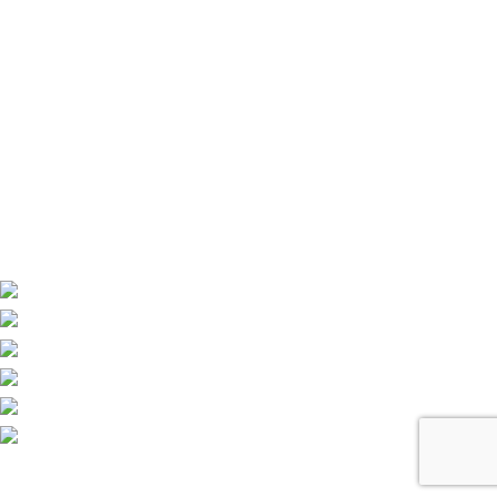
Πάρκο Ομόνοιας
Σέρρες 62100
ΓΙΑΝΝΑΚΙΔΟΥ ΔΟΥΔΟΥΔΗ ΘΕΟΔΩΡΑ ΦΩΤΙΟΣ
Χονδρικό
εμπόριο γεωργικών μηχανημάτων και εξαρτημάτων τους
ΑΦΜ
067994082 · ΓΕΜΗ 161327452000
ΠΛΗΡΩΜΕΣ
ΑΠΟΣΤΟΛΕΣ