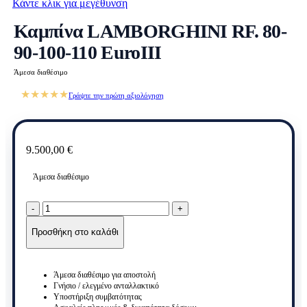
Κάντε κλικ για μεγέθυνση
Καμπίνα LAMBORGHINI RF. 80-
90-100-110 EuroIII
Άμεσα διαθέσιμο
★★★★★
Γράψτε την πρώτη αξιολόγηση
9.500,00
€
Άμεσα διαθέσιμο
Καμπίνα
LAMBORGHINI
RF.
Προσθήκη στο καλάθι
80-
90-
100-
Άμεσα διαθέσιμο για αποστολή
110
Γνήσιο / ελεγμένο ανταλλακτικό
EuroIII
Υποστήριξη συμβατότητας
ποσότητα