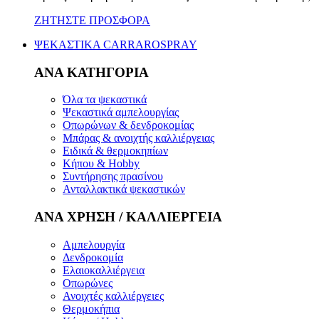
ΖΗΤΗΣΤΕ ΠΡΟΣΦΟΡΑ
ΨΕΚΑΣΤΙΚΑ CARRAROSPRAY
ΑΝΑ ΚΑΤΗΓΟΡΙΑ
Όλα τα ψεκαστικά
Ψεκαστικά αμπελουργίας
Οπωρώνων & δενδροκομίας
Μπάρας & ανοιχτής καλλιέργειας
Ειδικά & θερμοκηπίων
Κήπου & Hobby
Συντήρησης πρασίνου
Ανταλλακτικά ψεκαστικών
ΑΝΑ ΧΡΗΣΗ / ΚΑΛΛΙΕΡΓΕΙΑ
Αμπελουργία
Δενδροκομία
Ελαιοκαλλιέργεια
Οπωρώνες
Ανοιχτές καλλιέργειες
Θερμοκήπια