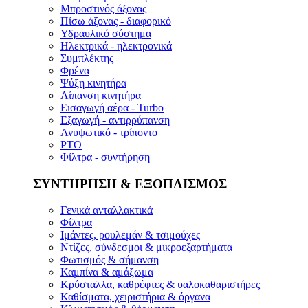
Μπροστινός άξονας
Πίσω άξονας - διαφορικό
Υδραυλικό σύστημα
Ηλεκτρικά - ηλεκτρονικά
Συμπλέκτης
Φρένα
Ψύξη κινητήρα
Λίπανση κινητήρα
Εισαγωγή αέρα - Turbo
Εξαγωγή - αντιρρύπανση
Ανυψωτικό - τρίποντο
PTO
Φίλτρα - συντήρηση
ΣΥΝΤΗΡΗΣΗ & ΕΞΟΠΛΙΣΜΟΣ
Γενικά ανταλλακτικά
Φίλτρα
Ιμάντες, ρουλεμάν & τσιμούχες
Ντίζες, σύνδεσμοι & μικροεξαρτήματα
Φωτισμός & σήμανση
Καμπίνα & αμάξωμα
Κρύσταλλα, καθρέφτες & υαλοκαθαριστήρες
Καθίσματα, χειριστήρια & όργανα