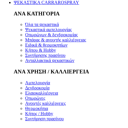
ΨΕΚΑΣΤΙΚΑ CARRAROSPRAY
ΑΝΑ ΚΑΤΗΓΟΡΙΑ
Όλα τα ψεκαστικά
Ψεκαστικά αμπελουργίας
Οπωρώνων & δενδροκομίας
Μπάρας & ανοιχτής καλλιέργειας
Ειδικά & θερμοκηπίων
Κήπου & Hobby
Συντήρησης πρασίνου
Ανταλλακτικά ψεκαστικών
ΑΝΑ ΧΡΗΣΗ / ΚΑΛΛΙΕΡΓΕΙΑ
Αμπελουργία
Δενδροκομία
Ελαιοκαλλιέργεια
Οπωρώνες
Ανοιχτές καλλιέργειες
Θερμοκήπια
Κήπος / Hobby
Συντήρηση πρασίνου