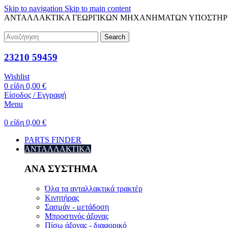
Skip to navigation
Skip to main content
ΑΝΤΑΛΛΑΚΤΙΚΑ ΓΕΩΡΓΙΚΩΝ ΜΗΧΑΝΗΜΑΤΩΝ
ΥΠΟΣΤΗΡ
Search
23210 59459
Wishlist
0
είδη
0,00
€
Είσοδος / Εγγραφή
Menu
0
είδη
0,00
€
PARTS FINDER
ΑΝΤΑΛΛΑΚΤΙΚΑ
ΑΝΑ ΣΥΣΤΗΜΑ
Όλα τα ανταλλακτικά τρακτέρ
Κινητήρας
Σασμάν - μετάδοση
Μπροστινός άξονας
Πίσω άξονας - διαφορικό