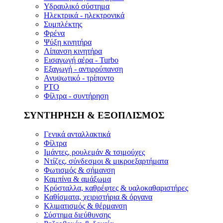
Υδραυλικό σύστημα
Ηλεκτρικά - ηλεκτρονικά
Συμπλέκτης
Φρένα
Ψύξη κινητήρα
Λίπανση κινητήρα
Εισαγωγή αέρα - Turbo
Εξαγωγή - αντιρρύπανση
Ανυψωτικό - τρίποντο
PTO
Φίλτρα - συντήρηση
ΣΥΝΤΗΡΗΣΗ & ΕΞΟΠΛΙΣΜΟΣ
Γενικά ανταλλακτικά
Φίλτρα
Ιμάντες, ρουλεμάν & τσιμούχες
Ντίζες, σύνδεσμοι & μικροεξαρτήματα
Φωτισμός & σήμανση
Καμπίνα & αμάξωμα
Κρύσταλλα, καθρέφτες & υαλοκαθαριστήρες
Καθίσματα, χειριστήρια & όργανα
Κλιματισμός & θέρμανση
Σύστημα διεύθυνσης