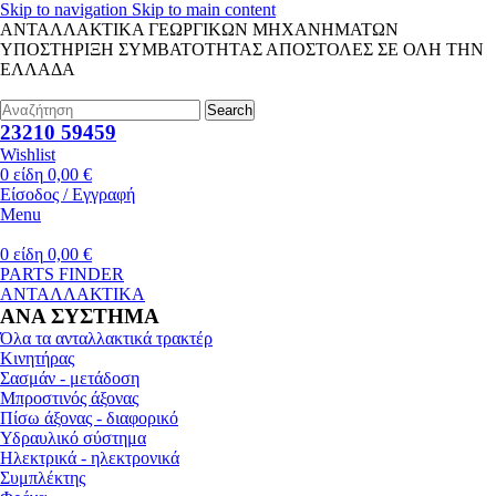
Skip to navigation
Skip to main content
ΑΝΤΑΛΛΑΚΤΙΚΑ ΓΕΩΡΓΙΚΩΝ ΜΗΧΑΝΗΜΑΤΩΝ
ΥΠΟΣΤΗΡΙΞΗ ΣΥΜΒΑΤΟΤΗΤΑΣ
ΑΠΟΣΤΟΛΕΣ ΣΕ ΟΛΗ ΤΗΝ
ΕΛΛΑΔΑ
Search
23210 59459
Wishlist
0
είδη
0,00
€
Είσοδος / Εγγραφή
Menu
0
είδη
0,00
€
PARTS FINDER
ΑΝΤΑΛΛΑΚΤΙΚΑ
ΑΝΑ ΣΥΣΤΗΜΑ
Όλα τα ανταλλακτικά τρακτέρ
Κινητήρας
Σασμάν - μετάδοση
Μπροστινός άξονας
Πίσω άξονας - διαφορικό
Υδραυλικό σύστημα
Ηλεκτρικά - ηλεκτρονικά
Συμπλέκτης