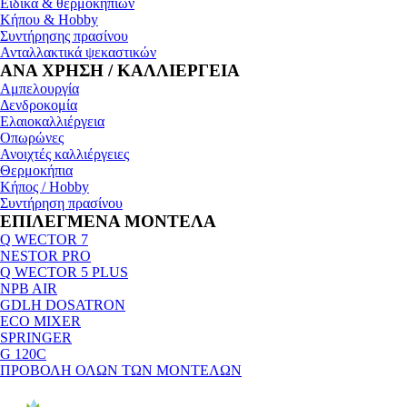
Ειδικά & θερμοκηπίων
Κήπου & Hobby
Συντήρησης πρασίνου
Ανταλλακτικά ψεκαστικών
ΑΝΑ ΧΡΗΣΗ / ΚΑΛΛΙΕΡΓΕΙΑ
Αμπελουργία
Δενδροκομία
Ελαιοκαλλιέργεια
Οπωρώνες
Ανοιχτές καλλιέργειες
Θερμοκήπια
Κήπος / Hobby
Συντήρηση πρασίνου
ΕΠΙΛΕΓΜΕΝΑ ΜΟΝΤΕΛΑ
Q WECTOR 7
NESTOR PRO
Q WECTOR 5 PLUS
NPB AIR
GDLH DOSATRON
ECO MIXER
SPRINGER
G 120C
ΠΡΟΒΟΛΗ ΟΛΩΝ ΤΩΝ ΜΟΝΤΕΛΩΝ