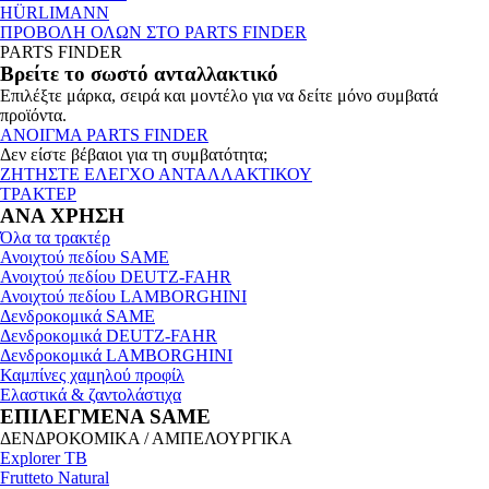
HÜRLIMANN
ΠΡΟΒΟΛΗ ΟΛΩΝ ΣΤΟ PARTS FINDER
PARTS FINDER
Βρείτε το σωστό ανταλλακτικό
Επιλέξτε μάρκα, σειρά και μοντέλο για να δείτε μόνο συμβατά
προϊόντα.
ΑΝΟΙΓΜΑ PARTS FINDER
Δεν είστε βέβαιοι για τη συμβατότητα;
ΖΗΤΗΣΤΕ ΕΛΕΓΧΟ ΑΝΤΑΛΛΑΚΤΙΚΟΥ
ΤΡΑΚΤΕΡ
ΑΝΑ ΧΡΗΣΗ
Όλα τα τρακτέρ
Ανοιχτού πεδίου SAME
Ανοιχτού πεδίου DEUTZ-FAHR
Ανοιχτού πεδίου LAMBORGHINI
Δενδροκομικά SAME
Δενδροκομικά DEUTZ-FAHR
Δενδροκομικά LAMBORGHINI
Καμπίνες χαμηλού προφίλ
Ελαστικά & ζαντολάστιχα
ΕΠΙΛΕΓΜΕΝΑ SAME
ΔΕΝΔΡΟΚΟΜΙΚΑ / ΑΜΠΕΛΟΥΡΓΙΚΑ
Explorer TB
Frutteto Natural