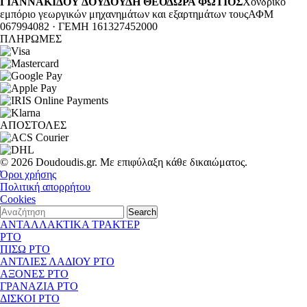
ΓΙΑΝΝΑΚΙΔΟΥ ΔΟΥΔΟΥΔΗ ΘΕΟΔΩΡΑ ΦΩΤΙΟΣ
Χονδρικό
εμπόριο γεωργικών μηχανημάτων και εξαρτημάτων τους
ΑΦΜ
067994082 · ΓΕΜΗ 161327452000
ΠΛΗΡΩΜΕΣ
ΑΠΟΣΤΟΛΕΣ
© 2026 Doudoudis.gr. Με επιφύλαξη κάθε δικαιώματος.
Όροι χρήσης
Πολιτική απορρήτου
Cookies
Search
ΑΝΤΑΛΛΑΚΤΙΚΑ ΤΡΑΚΤΕΡ
PTO
ΠΙΣΩ PTO
ΑΝΤΛΙΕΣ ΛΑΔΙΟΥ PTO
ΑΞΟΝΕΣ PTO
ΓΡΑΝΑΖΙΑ PTO
ΔΙΣΚΟΙ PTO