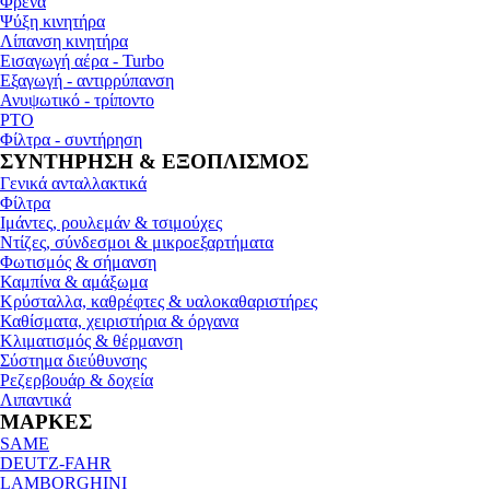
Φρένα
Ψύξη κινητήρα
Λίπανση κινητήρα
Εισαγωγή αέρα - Turbo
Εξαγωγή - αντιρρύπανση
Ανυψωτικό - τρίποντο
PTO
Φίλτρα - συντήρηση
ΣΥΝΤΗΡΗΣΗ & ΕΞΟΠΛΙΣΜΟΣ
Γενικά ανταλλακτικά
Φίλτρα
Ιμάντες, ρουλεμάν & τσιμούχες
Ντίζες, σύνδεσμοι & μικροεξαρτήματα
Φωτισμός & σήμανση
Καμπίνα & αμάξωμα
Κρύσταλλα, καθρέφτες & υαλοκαθαριστήρες
Καθίσματα, χειριστήρια & όργανα
Κλιματισμός & θέρμανση
Σύστημα διεύθυνσης
Ρεζερβουάρ & δοχεία
Λιπαντικά
ΜΑΡΚΕΣ
SAME
DEUTZ-FAHR
LAMBORGHINI