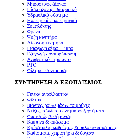
Μπροστινός άξονας
Πίσω άξονας - διαφορικό
Υδραυλικό σύστημα
Ηλεκτρικά - ηλεκτρονικά
Συμπλέκτης
Φρένα
Ψύξη κινητήρα
Λίπανση κινητήρα
Εισαγωγή αέρα - Turbo
Εξαγωγή - αντιρρύπανση
Ανυψωτικό - τρίποντο
PTO
Φίλτρα - συντήρηση
ΣΥΝΤΗΡΗΣΗ & ΕΞΟΠΛΙΣΜΟΣ
Γενικά ανταλλακτικά
Φίλτρα
Ιμάντες, ρουλεμάν & τσιμούχες
Ντίζες, σύνδεσμοι & μικροεξαρτήματα
Φωτισμός & σήμανση
Καμπίνα & αμάξωμα
Κρύσταλλα, καθρέφτες & υαλοκαθαριστήρες
Καθίσματα, χειριστήρια & όργανα