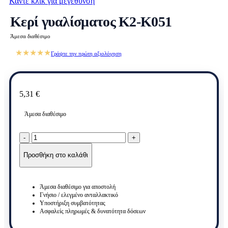
Κάντε κλικ για μεγέθυνση
Κερί γυαλίσματος K2-K051
Άμεσα διαθέσιμο
★★★★★
Γράψτε την πρώτη αξιολόγηση
5,31
€
Άμεσα διαθέσιμο
Κερί
γυαλίσματος
K2-
Προσθήκη στο καλάθι
K051
ποσότητα
Άμεσα διαθέσιμο για αποστολή
Γνήσιο / ελεγμένο ανταλλακτικό
Υποστήριξη συμβατότητας
Ασφαλείς πληρωμές & δυνατότητα δόσεων