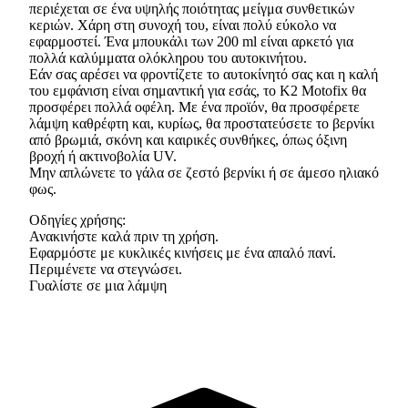
περιέχεται σε ένα υψηλής ποιότητας μείγμα συνθετικών
κεριών. Χάρη στη συνοχή του, είναι πολύ εύκολο να
εφαρμοστεί. Ένα μπουκάλι των 200 ml είναι αρκετό για
πολλά καλύμματα ολόκληρου του αυτοκινήτου.
Εάν σας αρέσει να φροντίζετε το αυτοκίνητό σας και η καλή
του εμφάνιση είναι σημαντική για εσάς, το K2 Motofix θα
προσφέρει πολλά οφέλη. Με ένα προϊόν, θα προσφέρετε
λάμψη καθρέφτη και, κυρίως, θα προστατεύσετε το βερνίκι
από βρωμιά, σκόνη και καιρικές συνθήκες, όπως όξινη
βροχή ή ακτινοβολία UV.
Μην απλώνετε το γάλα σε ζεστό βερνίκι ή σε άμεσο ηλιακό
φως.
Οδηγίες χρήσης:
Ανακινήστε καλά πριν τη χρήση.
Εφαρμόστε με κυκλικές κινήσεις με ένα απαλό πανί.
Περιμένετε να στεγνώσει.
Γυαλίστε σε μια λάμψη