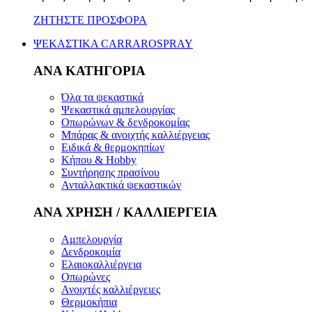
ΖΗΤΗΣΤΕ ΠΡΟΣΦΟΡΑ
ΨΕΚΑΣΤΙΚΑ CARRAROSPRAY
ΑΝΑ ΚΑΤΗΓΟΡΙΑ
Όλα τα ψεκαστικά
Ψεκαστικά αμπελουργίας
Οπωρώνων & δενδροκομίας
Μπάρας & ανοιχτής καλλιέργειας
Ειδικά & θερμοκηπίων
Κήπου & Hobby
Συντήρησης πρασίνου
Ανταλλακτικά ψεκαστικών
ΑΝΑ ΧΡΗΣΗ / ΚΑΛΛΙΕΡΓΕΙΑ
Αμπελουργία
Δενδροκομία
Ελαιοκαλλιέργεια
Οπωρώνες
Ανοιχτές καλλιέργειες
Θερμοκήπια