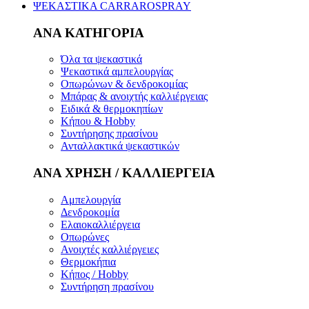
ΨΕΚΑΣΤΙΚΑ CARRAROSPRAY
ΑΝΑ ΚΑΤΗΓΟΡΙΑ
Όλα τα ψεκαστικά
Ψεκαστικά αμπελουργίας
Οπωρώνων & δενδροκομίας
Μπάρας & ανοιχτής καλλιέργειας
Ειδικά & θερμοκηπίων
Κήπου & Hobby
Συντήρησης πρασίνου
Ανταλλακτικά ψεκαστικών
ΑΝΑ ΧΡΗΣΗ / ΚΑΛΛΙΕΡΓΕΙΑ
Αμπελουργία
Δενδροκομία
Ελαιοκαλλιέργεια
Οπωρώνες
Ανοιχτές καλλιέργειες
Θερμοκήπια
Κήπος / Hobby
Συντήρηση πρασίνου