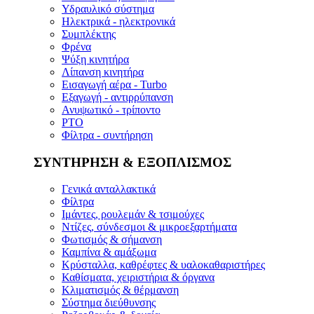
Υδραυλικό σύστημα
Ηλεκτρικά - ηλεκτρονικά
Συμπλέκτης
Φρένα
Ψύξη κινητήρα
Λίπανση κινητήρα
Εισαγωγή αέρα - Turbo
Εξαγωγή - αντιρρύπανση
Ανυψωτικό - τρίποντο
PTO
Φίλτρα - συντήρηση
ΣΥΝΤΗΡΗΣΗ & ΕΞΟΠΛΙΣΜΟΣ
Γενικά ανταλλακτικά
Φίλτρα
Ιμάντες, ρουλεμάν & τσιμούχες
Ντίζες, σύνδεσμοι & μικροεξαρτήματα
Φωτισμός & σήμανση
Καμπίνα & αμάξωμα
Κρύσταλλα, καθρέφτες & υαλοκαθαριστήρες
Καθίσματα, χειριστήρια & όργανα
Κλιματισμός & θέρμανση
Σύστημα διεύθυνσης