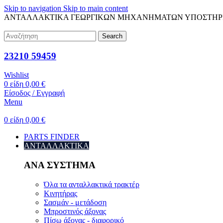
Skip to navigation
Skip to main content
ΑΝΤΑΛΛΑΚΤΙΚΑ ΓΕΩΡΓΙΚΩΝ ΜΗΧΑΝΗΜΑΤΩΝ
ΥΠΟΣΤΗΡ
Search
23210 59459
Wishlist
0
είδη
0,00
€
Είσοδος / Εγγραφή
Menu
0
είδη
0,00
€
PARTS FINDER
ΑΝΤΑΛΛΑΚΤΙΚΑ
ΑΝΑ ΣΥΣΤΗΜΑ
Όλα τα ανταλλακτικά τρακτέρ
Κινητήρας
Σασμάν - μετάδοση
Μπροστινός άξονας
Πίσω άξονας - διαφορικό