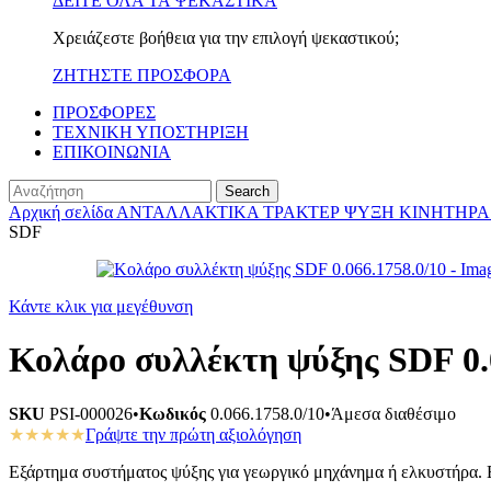
ΔΕΙΤΕ ΟΛΑ ΤΑ ΨΕΚΑΣΤΙΚΑ
Χρειάζεστε βοήθεια για την επιλογή ψεκαστικού;
ΖΗΤΗΣΤΕ ΠΡΟΣΦΟΡΑ
ΠΡΟΣΦΟΡΕΣ
ΤΕΧΝΙΚΗ ΥΠΟΣΤΗΡΙΞΗ
ΕΠΙΚΟΙΝΩΝΙΑ
Search
Αρχική σελίδα
ΑΝΤΑΛΛΑΚΤΙΚΑ ΤΡΑΚΤΕΡ
ΨΥΞΗ ΚΙΝΗΤΗΡ
SDF
Κάντε κλικ για μεγέθυνση
Κολάρο συλλέκτη ψύξης SDF 0.
SKU
PSI-000026
•
Κωδικός
0.066.1758.0/10
•
Άμεσα διαθέσιμο
★★★★★
Γράψτε την πρώτη αξιολόγηση
Εξάρτημα συστήματος ψύξης για γεωργικό μηχάνημα ή ελκυστήρα. Ελ