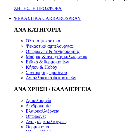
ΖΗΤΗΣΤΕ ΠΡΟΣΦΟΡΑ
ΨΕΚΑΣΤΙΚΑ CARRAROSPRAY
ΑΝΑ ΚΑΤΗΓΟΡΙΑ
Όλα τα ψεκαστικά
Ψεκαστικά αμπελουργίας
Οπωρώνων & δενδροκομίας
Μπάρας & ανοιχτής καλλιέργειας
Ειδικά & θερμοκηπίων
Κήπου & Hobby
Συντήρησης πρασίνου
Ανταλλακτικά ψεκαστικών
ΑΝΑ ΧΡΗΣΗ / ΚΑΛΛΙΕΡΓΕΙΑ
Αμπελουργία
Δενδροκομία
Ελαιοκαλλιέργεια
Οπωρώνες
Ανοιχτές καλλιέργειες
Θερμοκήπια