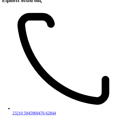
Είμαστε δίπλα σας
23210 59459
69476 62844