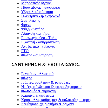
Μπροστινός άξονας
Πίσω άξονας - διαφορικό
Υδραυλικό σύστημα
Ηλεκτρικά - ηλεκτρονικά
Συμπλέκτης
Φρένα
Ψύξη κινητήρα
Λίπανση κινητήρα
Εισαγωγή αέρα - Turbo
Εξαγωγή - αντιρρύπανση
Ανυψωτικό - τρίποντο
PTO
Φίλτρα - συντήρηση
ΣΥΝΤΗΡΗΣΗ & ΕΞΟΠΛΙΣΜΟΣ
Γενικά ανταλλακτικά
Φίλτρα
Ιμάντες, ρουλεμάν & τσιμούχες
Ντίζες, σύνδεσμοι & μικροεξαρτήματα
Φωτισμός & σήμανση
Καμπίνα & αμάξωμα
Κρύσταλλα, καθρέφτες & υαλοκαθαριστήρες
Καθίσματα, χειριστήρια & όργανα