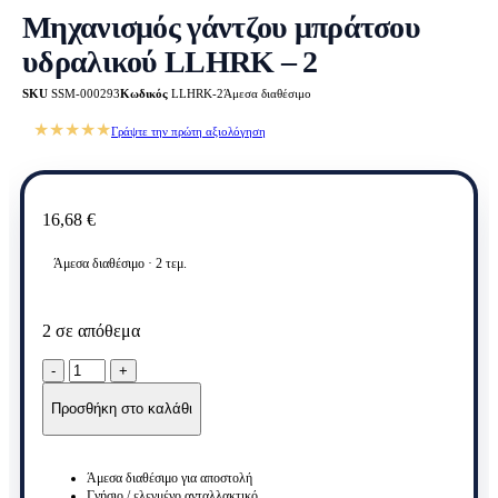
Μηχανισμός γάντζου μπράτσου
υδραλικού LLHRK – 2
SKU
SSM-000293
Κωδικός
LLHRK-2
Άμεσα διαθέσιμο
★★★★★
Γράψτε την πρώτη αξιολόγηση
16,68
€
Άμεσα διαθέσιμο · 2 τεμ.
2 σε απόθεμα
Μηχανισμός
γάντζου
μπράτσου
Προσθήκη στο καλάθι
υδραλικού
LLHRK
-
Άμεσα διαθέσιμο για αποστολή
2
Γνήσιο / ελεγμένο ανταλλακτικό