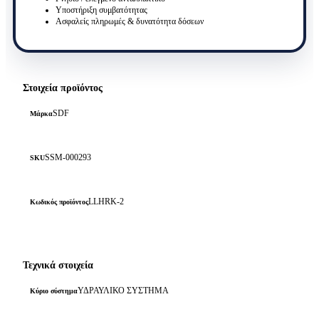
ποσότητα
Υποστήριξη συμβατότητας
Ασφαλείς πληρωμές & δυνατότητα δόσεων
Στοιχεία προϊόντος
SDF
Μάρκα
SSM-000293
SKU
LLHRK-2
Κωδικός προϊόντος
Τεχνικά στοιχεία
ΥΔΡΑΥΛΙΚΟ ΣΥΣΤΗΜΑ
Κύριο σύστημα