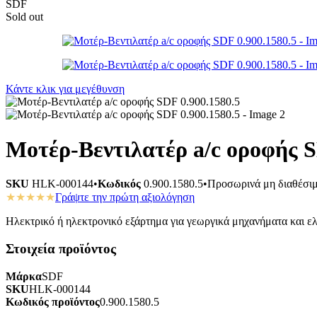
SDF
Sold out
Κάντε κλικ για μεγέθυνση
Μοτέρ-Βεντιλατέρ a/c οροφής S
SKU
HLK-000144
•
Κωδικός
0.900.1580.5
•
Προσωρινά μη διαθέσι
★★★★★
Γράψτε την πρώτη αξιολόγηση
Ηλεκτρικό ή ηλεκτρονικό εξάρτημα για γεωργικά μηχανήματα και ελκ
Στοιχεία προϊόντος
Μάρκα
SDF
SKU
HLK-000144
Κωδικός προϊόντος
0.900.1580.5