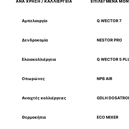
ΑΝΑ ΧΡΗΣΗ / ΚΑΛΛΙΕΡΓΕΙΑ
ΕΠΙΛΕΓΜΕΝΑ ΜΟ
Αμπελουργία
Q WECTOR 7
Δενδροκομία
NESTOR PRO
Ελαιοκαλλιέργεια
Q WECTOR 5 PL
Οπωρώνες
NPB AIR
Ανοιχτές καλλιέργειες
GDLH DOSATRO
Θερμοκήπια
ECO MIXER