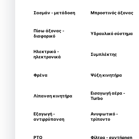
Σασμάν - μετάδοση
Μπροστινός άξονας
Πίσω άξονας -
Υδραυλικό σύστημα
διαφορικό
Ηλεκτρικά -
Συμπλέκτης
ηλεκτρονικά
Φρένα
Ψύξη κινητήρα
Εισαγωγή αέρα -
Λίπανση κινητήρα
Turbo
Εξαγωγή -
Ανυψωτικό -
αντιρρύπανση
τρίποντο
PTO
Φίλτρα - συντήρηση