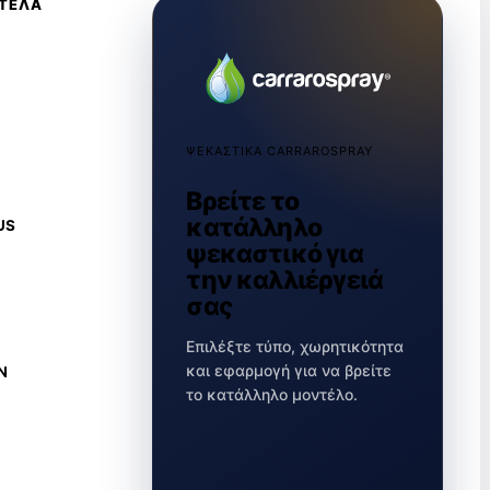
ΝΤΕΛΑ
ΨΕΚΑΣΤΙΚΑ CARRAROSPRAY
Βρείτε το
κατάλληλο
US
ψεκαστικό για
την καλλιέργειά
σας
Επιλέξτε τύπο, χωρητικότητα
και εφαρμογή για να βρείτε
N
το κατάλληλο μοντέλο.