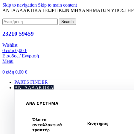
Skip to navigation
Skip to main content
ΑΝΤΑΛΛΑΚΤΙΚΑ ΓΕΩΡΓΙΚΩΝ ΜΗΧΑΝΗΜΑΤΩΝ
ΥΠΟΣΤΗΡ
Search
23210 59459
Wishlist
0
είδη
0,00
€
Είσοδος / Εγγραφή
Menu
0
είδη
0,00
€
PARTS FINDER
ΑΝΤΑΛΛΑΚΤΙΚΑ
ΑΝΑ ΣΥΣΤΗΜΑ
Όλα τα
Κινητήρας
ανταλλακτικά
τρακτέρ