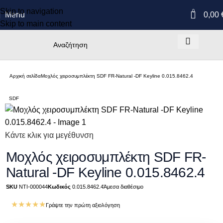
Skip to navigation
0
Menu
0,00
Skip to main content
Αρχική σελίδα
Μοχλός χειροσυμπλέκτη SDF FR-Natural -DF Keyline 0.015.8462.4
SDF
Κάντε κλικ για μεγέθυνση
Μοχλός χειροσυμπλέκτη SDF FR-
Natural -DF Keyline 0.015.8462.4
SKU
NTI-000044
Κωδικός
0.015.8462.4
Άμεσα διαθέσιμο
★★★★★
Γράψτε την πρώτη αξιολόγηση