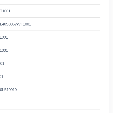
T1001
 L40S006WVT1001
1001
1001
001
01
W0LS10010