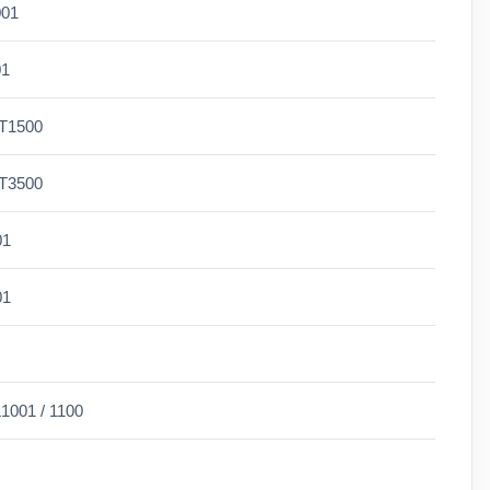
001
01
T1500
T3500
01
01
001 / 1100