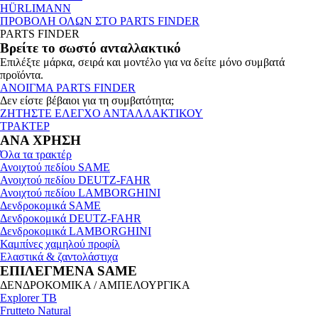
HÜRLIMANN
ΠΡΟΒΟΛΗ ΟΛΩΝ ΣΤΟ PARTS FINDER
PARTS FINDER
Βρείτε το σωστό ανταλλακτικό
Επιλέξτε μάρκα, σειρά και μοντέλο για να δείτε μόνο συμβατά
προϊόντα.
ΑΝΟΙΓΜΑ PARTS FINDER
Δεν είστε βέβαιοι για τη συμβατότητα;
ΖΗΤΗΣΤΕ ΕΛΕΓΧΟ ΑΝΤΑΛΛΑΚΤΙΚΟΥ
ΤΡΑΚΤΕΡ
ΑΝΑ ΧΡΗΣΗ
Όλα τα τρακτέρ
Ανοιχτού πεδίου SAME
Ανοιχτού πεδίου DEUTZ-FAHR
Ανοιχτού πεδίου LAMBORGHINI
Δενδροκομικά SAME
Δενδροκομικά DEUTZ-FAHR
Δενδροκομικά LAMBORGHINI
Καμπίνες χαμηλού προφίλ
Ελαστικά & ζαντολάστιχα
ΕΠΙΛΕΓΜΕΝΑ SAME
ΔΕΝΔΡΟΚΟΜΙΚΑ / ΑΜΠΕΛΟΥΡΓΙΚΑ
Explorer TB
Frutteto Natural