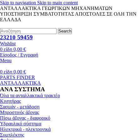
Skip to navigation
Skip to main content
ΑΝΤΑΛΛΑΚΤΙΚΑ ΓΕΩΡΓΙΚΩΝ ΜΗΧΑΝΗΜΑΤΩΝ
ΥΠΟΣΤΗΡΙΞΗ ΣΥΜΒΑΤΟΤΗΤΑΣ
ΑΠΟΣΤΟΛΕΣ ΣΕ ΟΛΗ ΤΗΝ
ΕΛΛΑΔΑ
Search
23210 59459
Wishlist
0
είδη
0,00
€
Είσοδος / Εγγραφή
Menu
0
είδη
0,00
€
PARTS FINDER
ΑΝΤΑΛΛΑΚΤΙΚΑ
ΑΝΑ ΣΥΣΤΗΜΑ
Όλα τα ανταλλακτικά τρακτέρ
Κινητήρας
Σασμάν - μετάδοση
Μπροστινός άξονας
Πίσω άξονας - διαφορικό
Υδραυλικό σύστημα
Ηλεκτρικά - ηλεκτρονικά
Συμπλέκτης