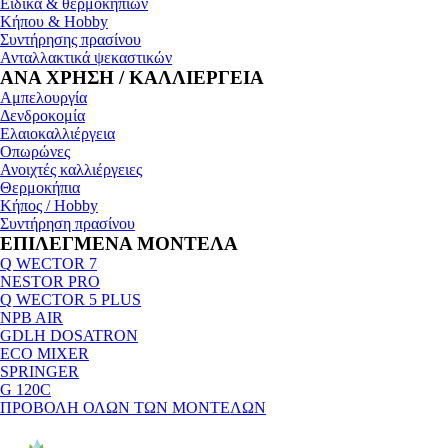
Ειδικά & θερμοκηπίων
Κήπου & Hobby
Συντήρησης πρασίνου
Ανταλλακτικά ψεκαστικών
ΑΝΑ ΧΡΗΣΗ / ΚΑΛΛΙΕΡΓΕΙΑ
Αμπελουργία
Δενδροκομία
Ελαιοκαλλιέργεια
Οπωρώνες
Ανοιχτές καλλιέργειες
Θερμοκήπια
Κήπος / Hobby
Συντήρηση πρασίνου
ΕΠΙΛΕΓΜΕΝΑ ΜΟΝΤΕΛΑ
Q WECTOR 7
NESTOR PRO
Q WECTOR 5 PLUS
NPB AIR
GDLH DOSATRON
ECO MIXER
SPRINGER
G 120C
ΠΡΟΒΟΛΗ ΟΛΩΝ ΤΩΝ ΜΟΝΤΕΛΩΝ