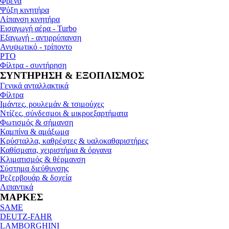
Φρένα
Ψύξη κινητήρα
Λίπανση κινητήρα
Εισαγωγή αέρα - Turbo
Εξαγωγή - αντιρρύπανση
Ανυψωτικό - τρίποντο
PTO
Φίλτρα - συντήρηση
ΣΥΝΤΗΡΗΣΗ & ΕΞΟΠΛΙΣΜΟΣ
Γενικά ανταλλακτικά
Φίλτρα
Ιμάντες, ρουλεμάν & τσιμούχες
Ντίζες, σύνδεσμοι & μικροεξαρτήματα
Φωτισμός & σήμανση
Καμπίνα & αμάξωμα
Κρύσταλλα, καθρέφτες & υαλοκαθαριστήρες
Καθίσματα, χειριστήρια & όργανα
Κλιματισμός & θέρμανση
Σύστημα διεύθυνσης
Ρεζερβουάρ & δοχεία
Λιπαντικά
ΜΑΡΚΕΣ
SAME
DEUTZ-FAHR
LAMBORGHINI