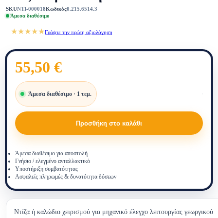
SKU
NTI-000018
Κωδικός
0.215.6514.3
Άμεσα διαθέσιμο
★★★★★
Γράψτε την πρώτη αξιολόγηση
55,50
€
Άμεσα διαθέσιμο · 1 τεμ.
Ντίζ
συμπ
SDF
Προσθήκη στο καλάθι
0.21
ποσό
Άμεσα διαθέσιμο για αποστολή
Γνήσιο / ελεγμένο ανταλλακτικό
Υποστήριξη συμβατότητας
Ασφαλείς πληρωμές & δυνατότητα δόσεων
Ντίζα ή καλώδιο χειρισμού για μηχανικό έλεγχο λειτουργίας γεωργικού