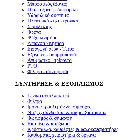
Μπροστινός άξονας
Πίσω άξονας - διαφορικό
Υδραυλικό σύστημα
Ηλεκτρικά - ηλεκτρονικά
Συμπλέκτης
Φρένα
Ψύξη κινητήρα
Λίπανση κινητήρα
Εισαγωγή αέρα - Turbo
Εξαγωγή - αντιρρύπανση
Ανυψωτικό - τρίποντο
PTO
Φίλτρα - συντήρηση
ΣΥΝΤΗΡΗΣΗ & ΕΞΟΠΛΙΣΜΟΣ
Γενικά ανταλλακτικά
Φίλτρα
Ιμάντες, ρουλεμάν & τσιμούχες
Ντίζες, σύνδεσμοι & μικροεξαρτήματα
Φωτισμός & σήμανση
Καμπίνα & αμάξωμα
Κρύσταλλα, καθρέφτες & υαλοκαθαριστήρες
Καθίσματα, χειριστήρια & όργανα