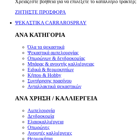
Χρειάζεστε βοήθεια για να επιλέξετε το κατάλληλο τρακτέρ;
ΖΗΤΗΣΤΕ ΠΡΟΣΦΟΡΑ
ΨΕΚΑΣΤΙΚΑ CARRAROSPRAY
ΑΝΑ ΚΑΤΗΓΟΡΙΑ
Όλα τα ψεκαστικά
Ψεκαστικά αμπελουργίας
Οπωρώνων & δενδροκομίας
Μπάρας & ανοιχτής καλλιέργειας
Ειδικά & θερμοκηπίων
Κήπου & Hobby
Συντήρησης πρασίνου
Ανταλλακτικά ψεκαστικών
ΑΝΑ ΧΡΗΣΗ / ΚΑΛΛΙΕΡΓΕΙΑ
Αμπελουργία
Δενδροκομία
Ελαιοκαλλιέργεια
Οπωρώνες
Ανοιχτές καλλιέργειες
Θερμοκήπια