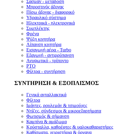
Σασμάν - μετάδοση
Μπροστινός άξονας
Πίσω άξονας - διαφορικό
Υδραυλικό σύστημα
Ηλεκτρικά - ηλεκτρονικά
Συμπλέκτης
Φρένα
Ψύξη κινητήρα
Λίπανση κινητήρα
Εισαγωγή αέρα - Turbo
Εξαγωγή - αντιρρύπανση
Ανυψωτικό - τρίποντο
PTO
Φίλτρα - συντήρηση
ΣΥΝΤΗΡΗΣΗ & ΕΞΟΠΛΙΣΜΟΣ
Γενικά ανταλλακτικά
Φίλτρα
Ιμάντες, ρουλεμάν & τσιμούχες
Ντίζες, σύνδεσμοι & μικροεξαρτήματα
Φωτισμός & σήμανση
Καμπίνα & αμάξωμα
Κρύσταλλα, καθρέφτες & υαλοκαθαριστήρες
Καθίσματα, χειριστήρια & όργανα