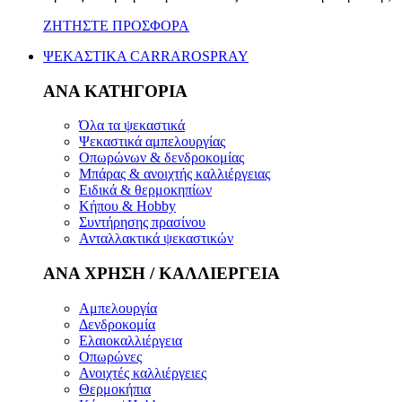
ΖΗΤΗΣΤΕ ΠΡΟΣΦΟΡΑ
ΨΕΚΑΣΤΙΚΑ CARRAROSPRAY
ΑΝΑ ΚΑΤΗΓΟΡΙΑ
Όλα τα ψεκαστικά
Ψεκαστικά αμπελουργίας
Οπωρώνων & δενδροκομίας
Μπάρας & ανοιχτής καλλιέργειας
Ειδικά & θερμοκηπίων
Κήπου & Hobby
Συντήρησης πρασίνου
Ανταλλακτικά ψεκαστικών
ΑΝΑ ΧΡΗΣΗ / ΚΑΛΛΙΕΡΓΕΙΑ
Αμπελουργία
Δενδροκομία
Ελαιοκαλλιέργεια
Οπωρώνες
Ανοιχτές καλλιέργειες
Θερμοκήπια