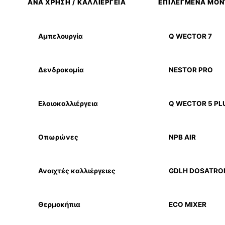
ΑΝΑ ΧΡΗΣΗ / ΚΑΛΛΙΕΡΓΕΙΑ
ΕΠΙΛΕΓΜΕΝΑ ΜΟ
Αμπελουργία
Q WECTOR 7
Δενδροκομία
NESTOR PRO
Ελαιοκαλλιέργεια
Q WECTOR 5 PL
Οπωρώνες
NPB AIR
Ανοιχτές καλλιέργειες
GDLH DOSATRO
Θερμοκήπια
ECO MIXER