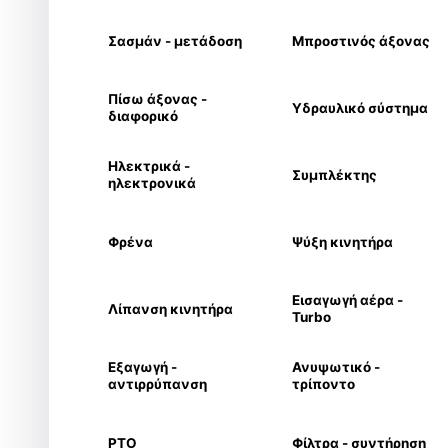
Σασμάν - μετάδοση
Μπροστινός άξονας
Πίσω άξονας -
Υδραυλικό σύστημα
διαφορικό
Ηλεκτρικά -
Συμπλέκτης
ηλεκτρονικά
Φρένα
Ψύξη κινητήρα
Εισαγωγή αέρα -
Λίπανση κινητήρα
Turbo
Εξαγωγή -
Ανυψωτικό -
αντιρρύπανση
τρίποντο
PTO
Φίλτρα - συντήρηση