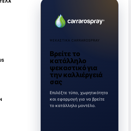
ΝΤΕΛΑ
ΨΕΚΑΣΤΙΚΑ CARRAROSPRAY
Βρείτε το
κατάλληλο
US
ψεκαστικό για
την καλλιέργειά
σας
Επιλέξτε τύπο, χωρητικότητα
και εφαρμογή για να βρείτε
N
το κατάλληλο μοντέλο.