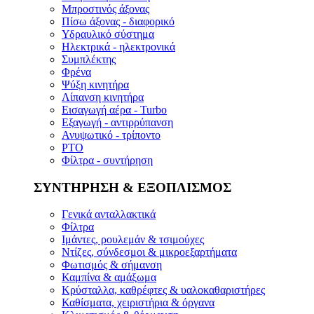
Μπροστινός άξονας
Πίσω άξονας - διαφορικό
Υδραυλικό σύστημα
Ηλεκτρικά - ηλεκτρονικά
Συμπλέκτης
Φρένα
Ψύξη κινητήρα
Λίπανση κινητήρα
Εισαγωγή αέρα - Turbo
Εξαγωγή - αντιρρύπανση
Ανυψωτικό - τρίποντο
PTO
Φίλτρα - συντήρηση
ΣΥΝΤΗΡΗΣΗ & ΕΞΟΠΛΙΣΜΟΣ
Γενικά ανταλλακτικά
Φίλτρα
Ιμάντες, ρουλεμάν & τσιμούχες
Ντίζες, σύνδεσμοι & μικροεξαρτήματα
Φωτισμός & σήμανση
Καμπίνα & αμάξωμα
Κρύσταλλα, καθρέφτες & υαλοκαθαριστήρες
Καθίσματα, χειριστήρια & όργανα