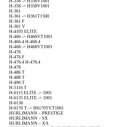
H-356 -> H356V1001
H-358 -> H358V1001
H-361
H-361 -> H361T1500
H-361 F
H-361 V
H-4105 ELITE
H-466 -> H466VT1001
H-466.4 H-468.4
H-468 -> H468VT1001
H-476
H-476 F
H-476.4 H-478.4
H-478
H-486 T
H-488 T
H-496 T
H-5116 T
H-6115 ELITE -> 1001
H-6135 ELITE -> 1001
H-6136
H-6170 T -> H6170TVT1001
HURLIMANN – PRESTIGE
HURLIMANN – SX
HURLIMANN – XA