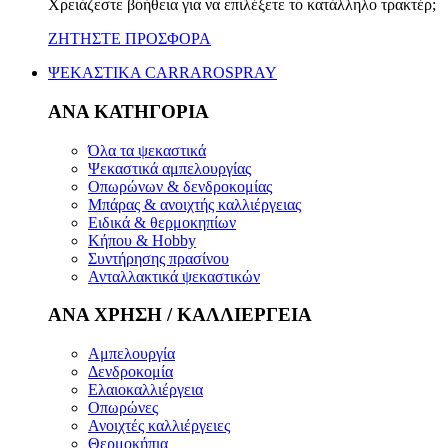
Χρειάζεστε βοήθεια για να επιλέξετε το κατάλληλο τρακτέρ;
ΖΗΤΗΣΤΕ ΠΡΟΣΦΟΡΑ
ΨΕΚΑΣΤΙΚΑ CARRAROSPRAY
ΑΝΑ ΚΑΤΗΓΟΡΙΑ
Όλα τα ψεκαστικά
Ψεκαστικά αμπελουργίας
Οπωρώνων & δενδροκομίας
Μπάρας & ανοιχτής καλλιέργειας
Ειδικά & θερμοκηπίων
Κήπου & Hobby
Συντήρησης πρασίνου
Ανταλλακτικά ψεκαστικών
ΑΝΑ ΧΡΗΣΗ / ΚΑΛΛΙΕΡΓΕΙΑ
Αμπελουργία
Δενδροκομία
Ελαιοκαλλιέργεια
Οπωρώνες
Ανοιχτές καλλιέργειες
Θερμοκήπια