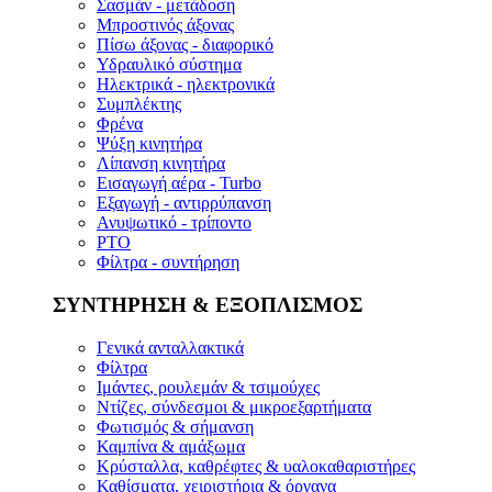
Σασμάν - μετάδοση
Μπροστινός άξονας
Πίσω άξονας - διαφορικό
Υδραυλικό σύστημα
Ηλεκτρικά - ηλεκτρονικά
Συμπλέκτης
Φρένα
Ψύξη κινητήρα
Λίπανση κινητήρα
Εισαγωγή αέρα - Turbo
Εξαγωγή - αντιρρύπανση
Ανυψωτικό - τρίποντο
PTO
Φίλτρα - συντήρηση
ΣΥΝΤΗΡΗΣΗ & ΕΞΟΠΛΙΣΜΟΣ
Γενικά ανταλλακτικά
Φίλτρα
Ιμάντες, ρουλεμάν & τσιμούχες
Ντίζες, σύνδεσμοι & μικροεξαρτήματα
Φωτισμός & σήμανση
Καμπίνα & αμάξωμα
Κρύσταλλα, καθρέφτες & υαλοκαθαριστήρες
Καθίσματα, χειριστήρια & όργανα