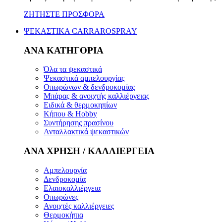
ΖΗΤΗΣΤΕ ΠΡΟΣΦΟΡΑ
ΨΕΚΑΣΤΙΚΑ CARRAROSPRAY
ΑΝΑ ΚΑΤΗΓΟΡΙΑ
Όλα τα ψεκαστικά
Ψεκαστικά αμπελουργίας
Οπωρώνων & δενδροκομίας
Μπάρας & ανοιχτής καλλιέργειας
Ειδικά & θερμοκηπίων
Κήπου & Hobby
Συντήρησης πρασίνου
Ανταλλακτικά ψεκαστικών
ΑΝΑ ΧΡΗΣΗ / ΚΑΛΛΙΕΡΓΕΙΑ
Αμπελουργία
Δενδροκομία
Ελαιοκαλλιέργεια
Οπωρώνες
Ανοιχτές καλλιέργειες
Θερμοκήπια