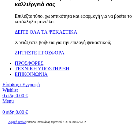
καλλιέργειά σας
Επιλέξτε τύπο, χωρητικότητα και εφαρμογή για να βρείτε το
κατάλληλο μοντέλο.
ΔΕΙΤΕ ΟΛΑ ΤΑ ΨΕΚΑΣΤΙΚΑ
Χρειάζεστε βοήθεια για την επιλογή ψεκαστικού;
ΖΗΤΗΣΤΕ ΠΡΟΣΦΟΡΑ
ΠΡΟΣΦΟΡΕΣ
ΤΕΧΝΙΚΗ ΥΠΟΣΤΗΡΙΞΗ
ΕΠΙΚΟΙΝΩΝΙΑ
Είσοδος / Εγγραφή
Wishlist
0
είδη
0,00
€
Menu
0
είδη
0,00
€
Αρχική σελίδα
Ράουλο μπουκάλας τιμονιού SDF 0.008.5451.2