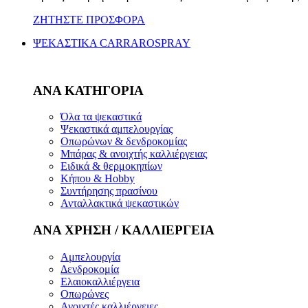
ΖΗΤΗΣΤΕ ΠΡΟΣΦΟΡΑ
ΨΕΚΑΣΤΙΚΑ CARRAROSPRAY
ΑΝΑ ΚΑΤΗΓΟΡΙΑ
Όλα τα ψεκαστικά
Ψεκαστικά αμπελουργίας
Οπωρώνων & δενδροκομίας
Μπάρας & ανοιχτής καλλιέργειας
Ειδικά & θερμοκηπίων
Κήπου & Hobby
Συντήρησης πρασίνου
Ανταλλακτικά ψεκαστικών
ΑΝΑ ΧΡΗΣΗ / ΚΑΛΛΙΕΡΓΕΙΑ
Αμπελουργία
Δενδροκομία
Ελαιοκαλλιέργεια
Οπωρώνες
Ανοιχτές καλλιέργειες