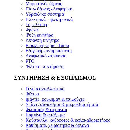
Μπροστινός άξονας
Πίσω άξονας - διαφορικό
Υδραυλικό σύστημα
Ηλεκτρικά - ηλεκτρονικά
Συμπλέκτης
Φρένα
Ψύξη κινητήρα
Λίπανση κινητήρα
Εισαγωγή αέρα - Turbo
Εξαγωγή - αντιρρύπανση
Ανυψωτικό - τρίποντο
PTO
Φίλτρα - συντήρηση
ΣΥΝΤΗΡΗΣΗ & ΕΞΟΠΛΙΣΜΟΣ
Γενικά ανταλλακτικά
Φίλτρα
Ιμάντες, ρουλεμάν & τσιμούχες
Ντίζες, σύνδεσμοι & μικροεξαρτήματα
Φωτισμός & σήμανση
Καμπίνα & αμάξωμα
Κρύσταλλα, καθρέφτες & υαλοκαθαριστήρες
Καθίσματα, χειριστήρια & όργανα