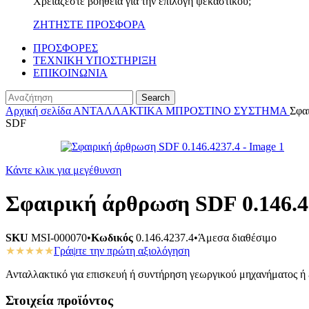
Χρειάζεστε βοήθεια για την επιλογή ψεκαστικού;
ΖΗΤΗΣΤΕ ΠΡΟΣΦΟΡΑ
ΠΡΟΣΦΟΡΕΣ
ΤΕΧΝΙΚΗ ΥΠΟΣΤΗΡΙΞΗ
ΕΠΙΚΟΙΝΩΝΙΑ
Search
Αρχική σελίδα
ΑΝΤΑΛΛΑΚΤΙΚΑ
ΜΠΡΟΣΤΙΝΟ ΣΥΣΤΗΜΑ
Σφα
SDF
Κάντε κλικ για μεγέθυνση
Σφαιρική άρθρωση SDF 0.146.4
SKU
MSI-000070
•
Κωδικός
0.146.4237.4
•
Άμεσα διαθέσιμο
★★★★★
Γράψτε την πρώτη αξιολόγηση
Ανταλλακτικό για επισκευή ή συντήρηση γεωργικού μηχανήματος ή ε
Στοιχεία προϊόντος