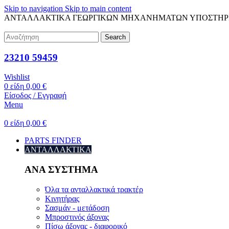
Skip to navigation
Skip to main content
ΑΝΤΑΛΛΑΚΤΙΚΑ ΓΕΩΡΓΙΚΩΝ ΜΗΧΑΝΗΜΑΤΩΝ
ΥΠΟΣΤΗΡ
Search
23210 59459
Wishlist
0
είδη
0,00
€
Είσοδος / Εγγραφή
Menu
0
είδη
0,00
€
PARTS FINDER
ΑΝΤΑΛΛΑΚΤΙΚΑ
ΑΝΑ ΣΥΣΤΗΜΑ
Όλα τα ανταλλακτικά τρακτέρ
Κινητήρας
Σασμάν - μετάδοση
Μπροστινός άξονας
Πίσω άξονας - διαφορικό