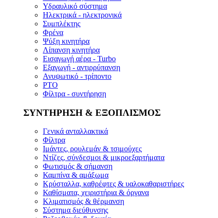
Υδραυλικό σύστημα
Ηλεκτρικά - ηλεκτρονικά
Συμπλέκτης
Φρένα
Ψύξη κινητήρα
Λίπανση κινητήρα
Εισαγωγή αέρα - Turbo
Εξαγωγή - αντιρρύπανση
Ανυψωτικό - τρίποντο
PTO
Φίλτρα - συντήρηση
ΣΥΝΤΗΡΗΣΗ & ΕΞΟΠΛΙΣΜΟΣ
Γενικά ανταλλακτικά
Φίλτρα
Ιμάντες, ρουλεμάν & τσιμούχες
Ντίζες, σύνδεσμοι & μικροεξαρτήματα
Φωτισμός & σήμανση
Καμπίνα & αμάξωμα
Κρύσταλλα, καθρέφτες & υαλοκαθαριστήρες
Καθίσματα, χειριστήρια & όργανα
Κλιματισμός & θέρμανση
Σύστημα διεύθυνσης