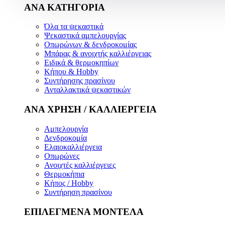
ΑΝΑ ΚΑΤΗΓΟΡΙΑ
Όλα τα ψεκαστικά
Ψεκαστικά αμπελουργίας
Οπωρώνων & δενδροκομίας
Μπάρας & ανοιχτής καλλιέργειας
Ειδικά & θερμοκηπίων
Κήπου & Hobby
Συντήρησης πρασίνου
Ανταλλακτικά ψεκαστικών
ΑΝΑ ΧΡΗΣΗ / ΚΑΛΛΙΕΡΓΕΙΑ
Αμπελουργία
Δενδροκομία
Ελαιοκαλλιέργεια
Οπωρώνες
Ανοιχτές καλλιέργειες
Θερμοκήπια
Κήπος / Hobby
Συντήρηση πρασίνου
ΕΠΙΛΕΓΜΕΝΑ ΜΟΝΤΕΛΑ