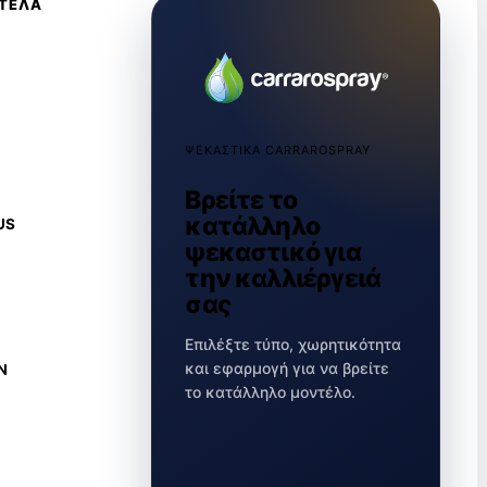
ΝΤΕΛΑ
ΨΕΚΑΣΤΙΚΑ CARRAROSPRAY
Βρείτε το
κατάλληλο
US
ψεκαστικό για
την καλλιέργειά
σας
Επιλέξτε τύπο, χωρητικότητα
και εφαρμογή για να βρείτε
N
το κατάλληλο μοντέλο.