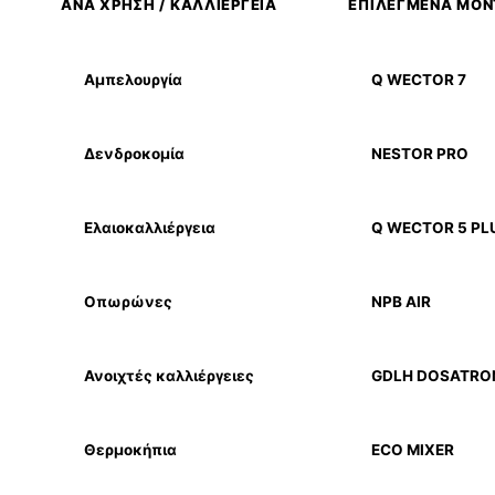
ΑΝΑ ΧΡΗΣΗ / ΚΑΛΛΙΕΡΓΕΙΑ
ΕΠΙΛΕΓΜΕΝΑ ΜΟ
Αμπελουργία
Q WECTOR 7
Δενδροκομία
NESTOR PRO
Ελαιοκαλλιέργεια
Q WECTOR 5 PL
Οπωρώνες
NPB AIR
Ανοιχτές καλλιέργειες
GDLH DOSATRO
Θερμοκήπια
ECO MIXER