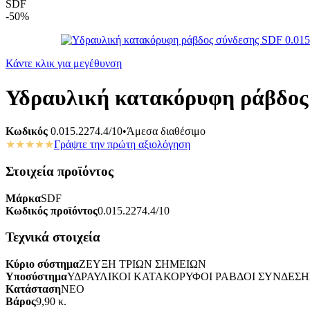
SDF
-50%
Κάντε κλικ για μεγέθυνση
Υδραυλική κατακόρυφη ράβδος 
Κωδικός
0.015.2274.4/10
•
Άμεσα διαθέσιμο
★★★★★
Γράψτε την πρώτη αξιολόγηση
Στοιχεία προϊόντος
Μάρκα
SDF
Κωδικός προϊόντος
0.015.2274.4/10
Τεχνικά στοιχεία
Κύριο σύστημα
ΖΕΥΞΗ ΤΡΙΩΝ ΣΗΜΕΙΩΝ
Υποσύστημα
ΥΔΡΑΥΛΙΚΟΙ ΚΑΤΑΚΟΡΥΦΟΙ ΡΑΒΔΟΙ ΣΥΝΔΕΣΗ
Κατάσταση
ΝΕΟ
Βάρος
9,90 κ.