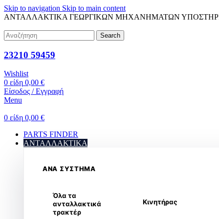
Skip to navigation
Skip to main content
ΑΝΤΑΛΛΑΚΤΙΚΑ ΓΕΩΡΓΙΚΩΝ ΜΗΧΑΝΗΜΑΤΩΝ
ΥΠΟΣΤΗΡ
Search
23210 59459
Wishlist
0
είδη
0,00
€
Είσοδος / Εγγραφή
Menu
0
είδη
0,00
€
PARTS FINDER
ΑΝΤΑΛΛΑΚΤΙΚΑ
ΑΝΑ ΣΥΣΤΗΜΑ
Όλα τα
Κινητήρας
ανταλλακτικά
τρακτέρ