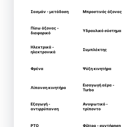
Σασμάν - μετάδοση
Μπροστινός άξονας
Πίσω άξονας -
Υδραυλικό σύστημα
διαφορικό
Ηλεκτρικά -
Συμπλέκτης
ηλεκτρονικά
Φρένα
Ψύξη κινητήρα
Εισαγωγή αέρα -
Λίπανση κινητήρα
Turbo
Εξαγωγή -
Ανυψωτικό -
αντιρρύπανση
τρίποντο
PTO
Φίλτρα - συντήρηση