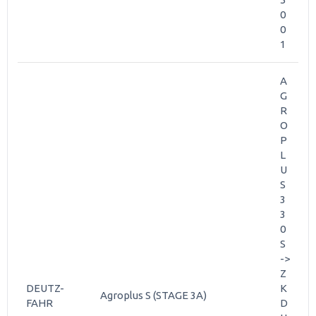
0
0
1
A
G
R
O
P
L
U
S
3
3
0
S
->
Z
DEUTZ-
K
Agroplus S (STAGE 3A)
FAHR
D