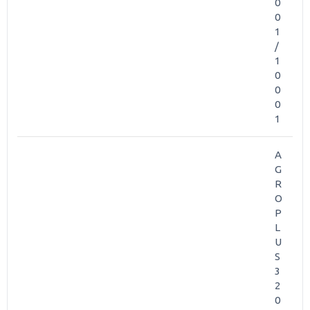
0
0
1
/
1
0
0
0
1
A
G
R
O
P
L
U
S
3
2
0