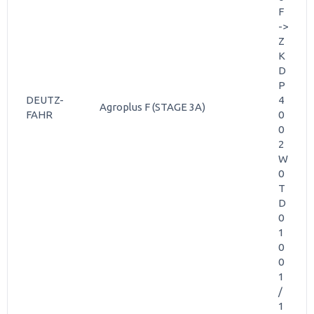
F
->
Z
K
D
P
DEUTZ-
4
Agroplus F (STAGE 3A)
FAHR
0
0
2
W
0
T
D
0
1
0
0
1
/
1