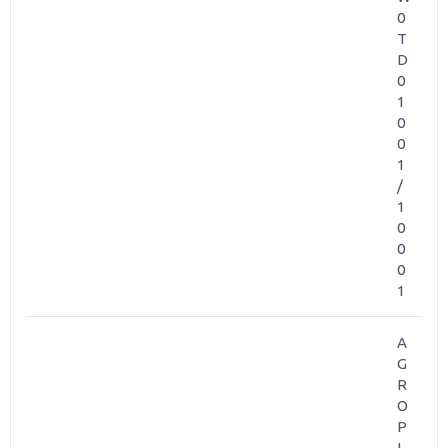
0
T
D
0
1
0
0
1
/
1
0
0
0
1
A
G
R
O
P
L