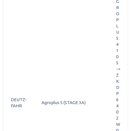
G
R
O
P
L
U
S
4
1
0
S
->
Z
K
D
P
DEUTZ-
6
Agroplus S (STAGE 3A)
FAHR
4
0
2
W
0