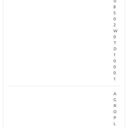
U
8
5
0
2
W
0
T
D
1
0
0
0
1
A
G
R
O
P
L