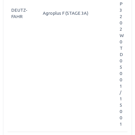
P
DEUTZ-
3
Agroplus F (STAGE 3A)
FAHR
2
0
2
W
0
T
D
0
5
0
0
1
/
1
5
0
0
1