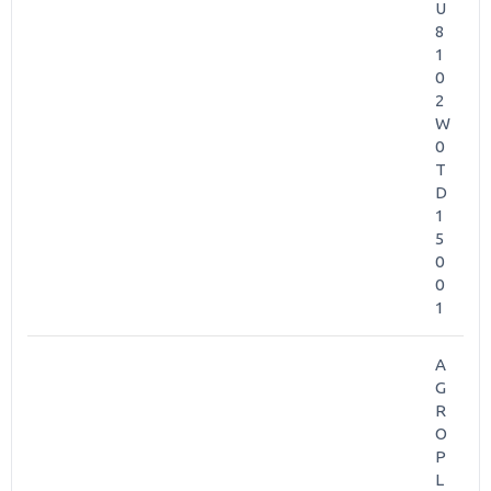
U
8
1
0
2
W
0
T
D
1
5
0
0
1
A
G
R
O
P
L