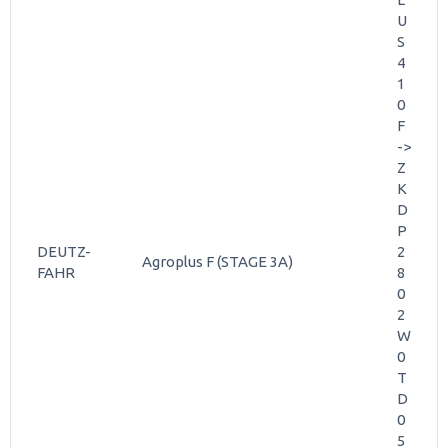
U
S
4
1
0
F
->
Z
K
D
P
DEUTZ-
2
Agroplus F (STAGE 3A)
FAHR
8
0
2
W
0
T
D
0
5