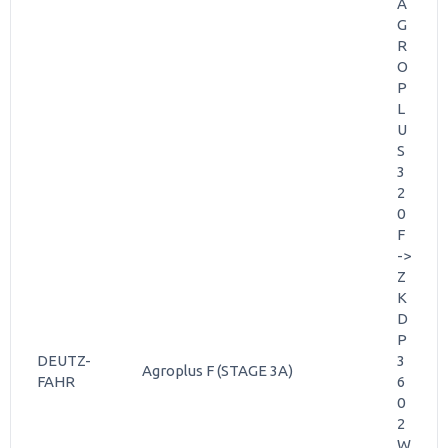
A
G
R
O
P
L
U
S
3
2
0
F
->
Z
K
D
P
DEUTZ-
3
Agroplus F (STAGE 3A)
FAHR
6
0
2
W