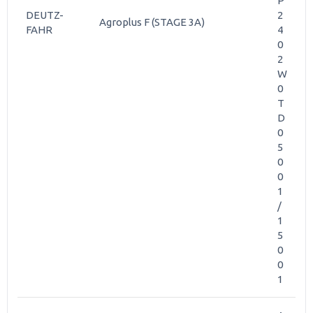
P
DEUTZ-
2
Agroplus F (STAGE 3A)
FAHR
4
0
2
W
0
T
D
0
5
0
0
1
/
1
5
0
0
1