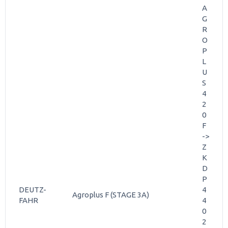
A
G
R
O
P
L
U
S
4
2
0
F
->
Z
K
D
P
DEUTZ-
4
Agroplus F (STAGE 3A)
FAHR
4
0
2