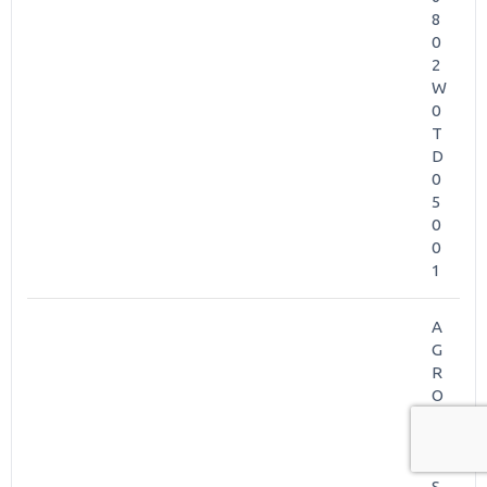
8
0
2
W
0
T
D
0
5
0
0
1
A
G
R
O
P
L
U
S