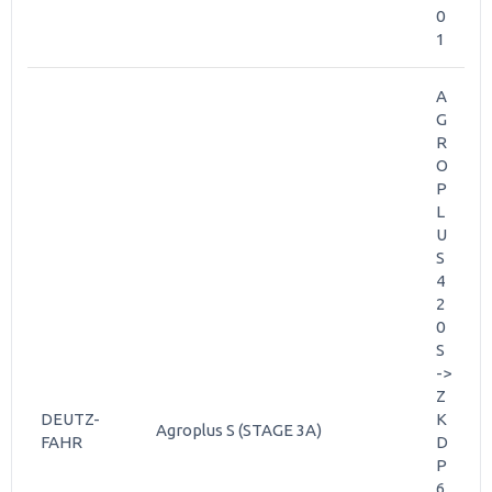
0
1
A
G
R
O
P
L
U
S
4
2
0
S
->
Z
DEUTZ-
K
Agroplus S (STAGE 3A)
FAHR
D
P
6