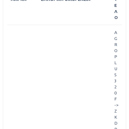
Ε
Λ
Ο
A
G
R
O
P
L
U
S
3
2
0
F
->
Z
K
D