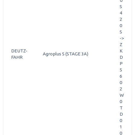
U
S
4
2
0
S
->
Z
DEUTZ-
K
Agroplus S (STAGE 3A)
FAHR
D
P
5
6
0
2
W
0
T
D
0
1
0