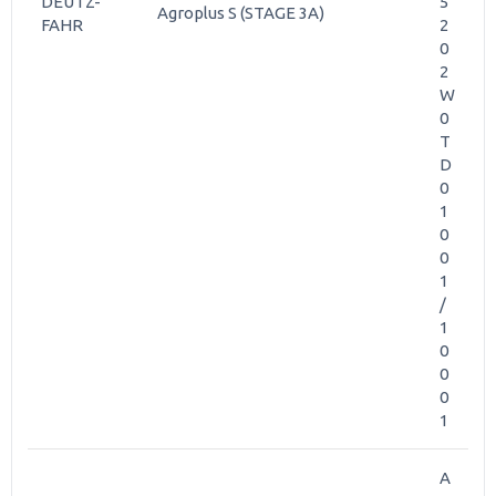
DEUTZ-
5
Agroplus S (STAGE 3A)
FAHR
2
0
2
W
0
T
D
0
1
0
0
1
/
1
0
0
0
1
A