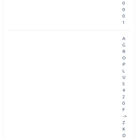
0
0
0
1
A
G
R
O
P
L
U
S
4
2
0
F
->
Z
K
D