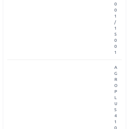
0
0
1
/
1
5
0
0
1
A
G
R
O
P
L
U
S
4
1
0