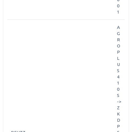
0
1
A
G
R
O
P
L
U
S
4
1
0
S
->
Z
K
D
P