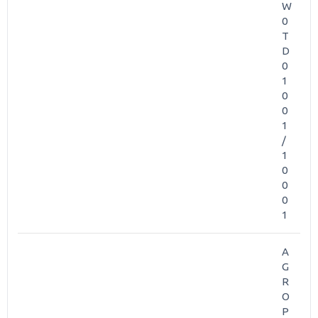
W
0
T
D
0
1
0
0
1
/
1
0
0
0
1
A
G
R
O
P