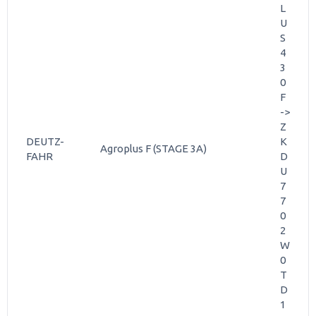
L
U
S
4
3
0
F
->
Z
DEUTZ-
K
Agroplus F (STAGE 3A)
FAHR
D
U
7
7
0
2
W
0
T
D
1