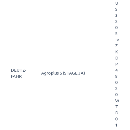
U
S
3
2
0
S
->
Z
K
D
P
DEUTZ-
4
Agroplus S (STAGE 3A)
FAHR
8
0
2
0
W
T
D
0
1