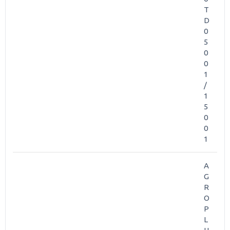
T
D
0
5
0
0
1
/
1
5
0
0
1
A
G
R
O
P
L