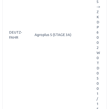
S
->
Z
K
D
P
DEUTZ-
6
Agroplus S (STAGE 3A)
FAHR
0
0
2
W
0
T
D
0
5
0
0
1
/
1
5