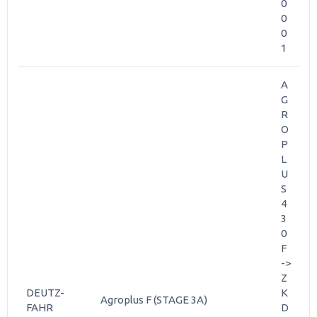
0
0
0
1
A
G
R
O
P
L
U
S
4
3
0
F
->
Z
DEUTZ-
K
Agroplus F (STAGE 3A)
FAHR
D