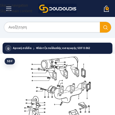
Skip to navigation
0
Skip to main content
Αρχική σελίδα
Φλάντζα πολλαπλής εισαγωγής SDF 0.062.1859.0
SDF