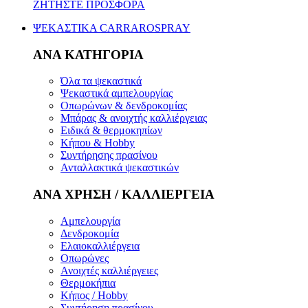
ΖΗΤΗΣΤΕ ΠΡΟΣΦΟΡΑ
ΨΕΚΑΣΤΙΚΑ CARRAROSPRAY
ΑΝΑ ΚΑΤΗΓΟΡΙΑ
Όλα τα ψεκαστικά
Ψεκαστικά αμπελουργίας
Οπωρώνων & δενδροκομίας
Μπάρας & ανοιχτής καλλιέργειας
Ειδικά & θερμοκηπίων
Κήπου & Hobby
Συντήρησης πρασίνου
Ανταλλακτικά ψεκαστικών
ΑΝΑ ΧΡΗΣΗ / ΚΑΛΛΙΕΡΓΕΙΑ
Αμπελουργία
Δενδροκομία
Ελαιοκαλλιέργεια
Οπωρώνες
Ανοιχτές καλλιέργειες
Θερμοκήπια
Κήπος / Hobby
Συντήρηση πρασίνου