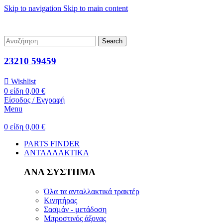
Skip to navigation
Skip to main content
ΑΝΤΑΛΛΑΚΤΙΚΑ ΓΕΩΡΓΙΚΩΝ ΜΗΧΑΝΗΜΑΤΩΝ
ΥΠΟΣΤΗΡΙΞΗ
ΣΥΜΒΑΤΟΤΗΤΑΣ
ΑΠΟΣΤΟΛΕΣ ΣΕ ΟΛΗ ΤΗΝ ΕΛΛΑΔΑ
Search
23210 59459
Wishlist
0
είδη
0,00
€
Είσοδος / Εγγραφή
Menu
0
είδη
0,00
€
PARTS FINDER
ΑΝΤΑΛΛΑΚΤΙΚΑ
ΑΝΑ ΣΥΣΤΗΜΑ
Όλα τα ανταλλακτικά τρακτέρ
Κινητήρας
Σασμάν - μετάδοση
Μπροστινός άξονας