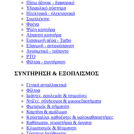
Πίσω άξονας - διαφορικό
Υδραυλικό σύστημα
Ηλεκτρικά - ηλεκτρονικά
Συμπλέκτης
Φρένα
Ψύξη κινητήρα
Λίπανση κινητήρα
Εισαγωγή αέρα - Turbo
Εξαγωγή - αντιρρύπανση
Ανυψωτικό - τρίποντο
PTO
Φίλτρα - συντήρηση
ΣΥΝΤΗΡΗΣΗ & ΕΞΟΠΛΙΣΜΟΣ
Γενικά ανταλλακτικά
Φίλτρα
Ιμάντες, ρουλεμάν & τσιμούχες
Ντίζες, σύνδεσμοι & μικροεξαρτήματα
Φωτισμός & σήμανση
Καμπίνα & αμάξωμα
Κρύσταλλα, καθρέφτες & υαλοκαθαριστήρες
Καθίσματα, χειριστήρια & όργανα
Κλιματισμός & θέρμανση
Σύστημα διεύθυνσης