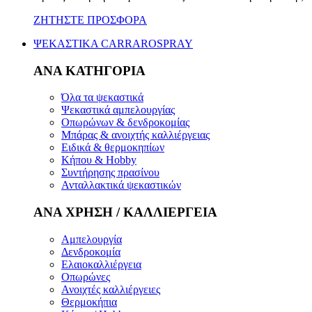
ΖΗΤΗΣΤΕ ΠΡΟΣΦΟΡΑ
ΨΕΚΑΣΤΙΚΑ CARRAROSPRAY
ΑΝΑ ΚΑΤΗΓΟΡΙΑ
Όλα τα ψεκαστικά
Ψεκαστικά αμπελουργίας
Οπωρώνων & δενδροκομίας
Μπάρας & ανοιχτής καλλιέργειας
Ειδικά & θερμοκηπίων
Κήπου & Hobby
Συντήρησης πρασίνου
Ανταλλακτικά ψεκαστικών
ΑΝΑ ΧΡΗΣΗ / ΚΑΛΛΙΕΡΓΕΙΑ
Αμπελουργία
Δενδροκομία
Ελαιοκαλλιέργεια
Οπωρώνες
Ανοιχτές καλλιέργειες
Θερμοκήπια