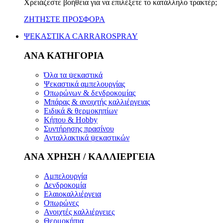
Χρειάζεστε βοήθεια για να επιλέξετε το κατάλληλο τρακτέρ;
ΖΗΤΗΣΤΕ ΠΡΟΣΦΟΡΑ
ΨΕΚΑΣΤΙΚΑ CARRAROSPRAY
ΑΝΑ ΚΑΤΗΓΟΡΙΑ
Όλα τα ψεκαστικά
Ψεκαστικά αμπελουργίας
Οπωρώνων & δενδροκομίας
Μπάρας & ανοιχτής καλλιέργειας
Ειδικά & θερμοκηπίων
Κήπου & Hobby
Συντήρησης πρασίνου
Ανταλλακτικά ψεκαστικών
ΑΝΑ ΧΡΗΣΗ / ΚΑΛΛΙΕΡΓΕΙΑ
Αμπελουργία
Δενδροκομία
Ελαιοκαλλιέργεια
Οπωρώνες
Ανοιχτές καλλιέργειες
Θερμοκήπια