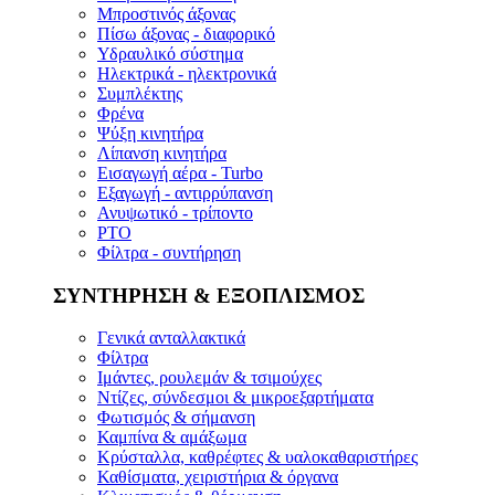
Μπροστινός άξονας
Πίσω άξονας - διαφορικό
Υδραυλικό σύστημα
Ηλεκτρικά - ηλεκτρονικά
Συμπλέκτης
Φρένα
Ψύξη κινητήρα
Λίπανση κινητήρα
Εισαγωγή αέρα - Turbo
Εξαγωγή - αντιρρύπανση
Ανυψωτικό - τρίποντο
PTO
Φίλτρα - συντήρηση
ΣΥΝΤΗΡΗΣΗ & ΕΞΟΠΛΙΣΜΟΣ
Γενικά ανταλλακτικά
Φίλτρα
Ιμάντες, ρουλεμάν & τσιμούχες
Ντίζες, σύνδεσμοι & μικροεξαρτήματα
Φωτισμός & σήμανση
Καμπίνα & αμάξωμα
Κρύσταλλα, καθρέφτες & υαλοκαθαριστήρες
Καθίσματα, χειριστήρια & όργανα