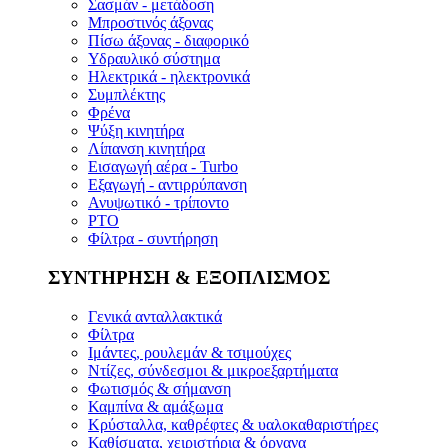
Σασμάν - μετάδοση
Μπροστινός άξονας
Πίσω άξονας - διαφορικό
Υδραυλικό σύστημα
Ηλεκτρικά - ηλεκτρονικά
Συμπλέκτης
Φρένα
Ψύξη κινητήρα
Λίπανση κινητήρα
Εισαγωγή αέρα - Turbo
Εξαγωγή - αντιρρύπανση
Ανυψωτικό - τρίποντο
PTO
Φίλτρα - συντήρηση
ΣΥΝΤΗΡΗΣΗ & ΕΞΟΠΛΙΣΜΟΣ
Γενικά ανταλλακτικά
Φίλτρα
Ιμάντες, ρουλεμάν & τσιμούχες
Ντίζες, σύνδεσμοι & μικροεξαρτήματα
Φωτισμός & σήμανση
Καμπίνα & αμάξωμα
Κρύσταλλα, καθρέφτες & υαλοκαθαριστήρες
Καθίσματα, χειριστήρια & όργανα