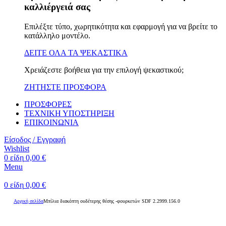
καλλιέργειά σας
Επιλέξτε τύπο, χωρητικότητα και εφαρμογή για να βρείτε το
κατάλληλο μοντέλο.
ΔΕΙΤΕ ΟΛΑ ΤΑ ΨΕΚΑΣΤΙΚΑ
Χρειάζεστε βοήθεια για την επιλογή ψεκαστικού;
ΖΗΤΗΣΤΕ ΠΡΟΣΦΟΡΑ
ΠΡΟΣΦΟΡΕΣ
ΤΕΧΝΙΚΗ ΥΠΟΣΤΗΡΙΞΗ
ΕΠΙΚΟΙΝΩΝΙΑ
Είσοδος / Εγγραφή
Wishlist
0
είδη
0,00
€
Menu
0
είδη
0,00
€
Αρχική σελίδα
Μπίλια διακόπτη ουδέτερης θέσης -φουρκετών SDF 2.2999.156.0