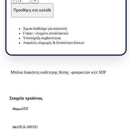
διακόπτη
ουδέτερης
Προσθήκη στο καλάθι
θέσης
-φουρκετών
SDF
Άμεσα διαθέσιμο για αποστολή
2.2999.156.0
Γνήσιο / ελεγμένο ανταλλακτικό
ποσότητα
Υποστήριξη συμβατότητας
Ασφαλείς πληρωμές & δυνατότητα δόσεων
Μπίλια διακόπτη ουδέτερης θέσης -φουρκετών κλπ SDF
Στοιχεία προϊόντος
SDF
Μάρκα
HLK-000183
SKU