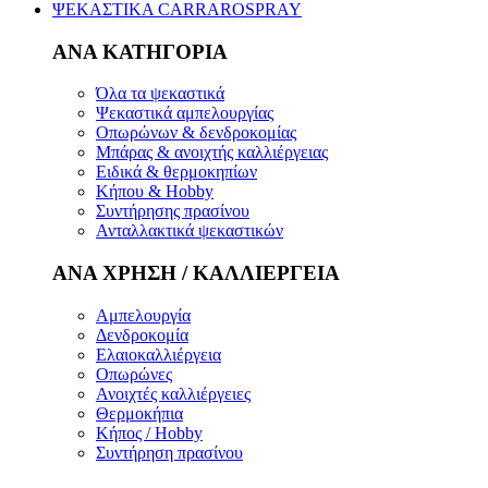
ΨΕΚΑΣΤΙΚΑ CARRAROSPRAY
ΑΝΑ ΚΑΤΗΓΟΡΙΑ
Όλα τα ψεκαστικά
Ψεκαστικά αμπελουργίας
Οπωρώνων & δενδροκομίας
Μπάρας & ανοιχτής καλλιέργειας
Ειδικά & θερμοκηπίων
Κήπου & Hobby
Συντήρησης πρασίνου
Ανταλλακτικά ψεκαστικών
ΑΝΑ ΧΡΗΣΗ / ΚΑΛΛΙΕΡΓΕΙΑ
Αμπελουργία
Δενδροκομία
Ελαιοκαλλιέργεια
Οπωρώνες
Ανοιχτές καλλιέργειες
Θερμοκήπια
Κήπος / Hobby
Συντήρηση πρασίνου