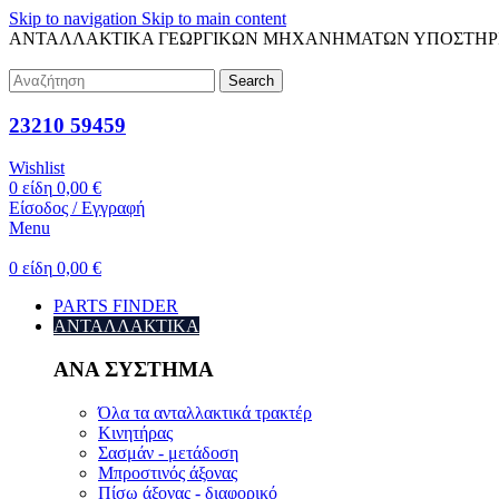
Skip to navigation
Skip to main content
ΑΝΤΑΛΛΑΚΤΙΚΑ ΓΕΩΡΓΙΚΩΝ ΜΗΧΑΝΗΜΑΤΩΝ
ΥΠΟΣΤΗΡ
Search
23210 59459
Wishlist
0
είδη
0,00
€
Είσοδος / Εγγραφή
Menu
0
είδη
0,00
€
PARTS FINDER
ΑΝΤΑΛΛΑΚΤΙΚΑ
ΑΝΑ ΣΥΣΤΗΜΑ
Όλα τα ανταλλακτικά τρακτέρ
Κινητήρας
Σασμάν - μετάδοση
Μπροστινός άξονας
Πίσω άξονας - διαφορικό