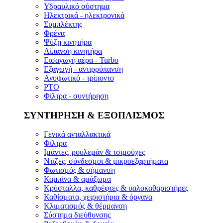
Υδραυλικό σύστημα
Ηλεκτρικά - ηλεκτρονικά
Συμπλέκτης
Φρένα
Ψύξη κινητήρα
Λίπανση κινητήρα
Εισαγωγή αέρα - Turbo
Εξαγωγή - αντιρρύπανση
Ανυψωτικό - τρίποντο
PTO
Φίλτρα - συντήρηση
ΣΥΝΤΗΡΗΣΗ & ΕΞΟΠΛΙΣΜΟΣ
Γενικά ανταλλακτικά
Φίλτρα
Ιμάντες, ρουλεμάν & τσιμούχες
Ντίζες, σύνδεσμοι & μικροεξαρτήματα
Φωτισμός & σήμανση
Καμπίνα & αμάξωμα
Κρύσταλλα, καθρέφτες & υαλοκαθαριστήρες
Καθίσματα, χειριστήρια & όργανα
Κλιματισμός & θέρμανση
Σύστημα διεύθυνσης